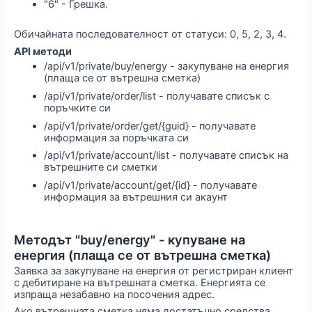
"6" - Грешка.
Обичайната последователност от статуси: 0, 5, 2, 3, 4.
API методи
/api/v1/private/buy/energy - закупуване на енергия
(плаща се от вътрешна сметка)
/api/v1/private/order/list - получавате списък с
поръчките си
/api/v1/private/order/get/{guid} - получавате
информация за поръчката си
/api/v1/private/account/list - получавате списък на
вътрешните си сметки
/api/v1/private/account/get/{id} - получавате
информация за вътрешния си акаунт
Методът "buy/energy" - купуване на
енергия (плаща се от вътрешна сметка)
Заявка за закупуване на енергия от регистриран клиент
с дебитиране на вътрешната сметка. Енергията се
изпраща незабавно на посочения адрес.
Ако вътрешната сметка няма достатъчно средства,