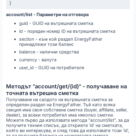
}
account/list - Параметри на отговора
guid - GUID на вътрешната сметка
id - пореден номер ID на вътрешната сметка
section - към кой раздел EnergyFather
принадлежи този баланс
balance - налични средства
currency - валута
user_id - GUID на потребителя
Методът "account/get/{id}" - получаване на
точната вътрешна сметка
Получаване на салдото на вътрешната сметка за
определен раздел на EnergyFather. Тъй като всяка
секция има своя собствена сметка (buyer, affiliate, seller,
dealer), за всеки потребител има няколко сметки.
Можете първо да използвате метода "account/list", за да
получите техния списък, да откриете ‘id’ на сметката,
която ви интересува, и след това да използвате този ‘id’,
за да получите баланса на конкретната сметка.