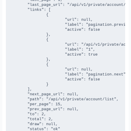
	"last_page_url": "/api/v1/private/account/list?page=1",

	"links": [

		{

			"url": null,

			"label": "pagination.previous",

			"active": false

		},

		{

			"url": "/api/v1/private/account/list?page=1",

			"label": "1",

			"active": true

		},

		{

			"url": null,

			"label": "pagination.next",

			"active": false

		}

	],

	"next_page_url": null,

	"path": "/api/v1/private/account/list",

	"per_page": 15,

	"prev_page_url": null,

	"to": 2,

	"total": 2,

	"draw": null,

	"status": "ok"
