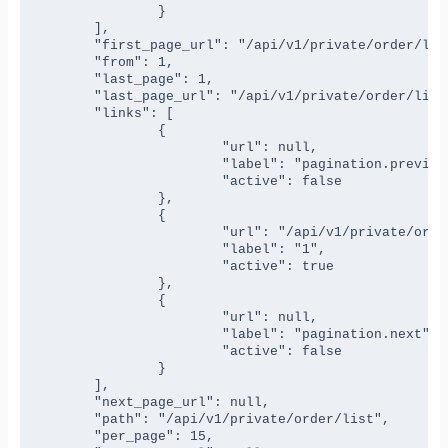
		}

	],

	"first_page_url": "/api/v1/private/order/list?page=1",

	"from": 1,

	"last_page": 1,

	"last_page_url": "/api/v1/private/order/list?page=1",

	"links": [

		{

			"url": null,

			"label": "pagination.previous",

			"active": false

		},

		{

			"url": "/api/v1/private/order/list?page=1",

			"label": "1",

			"active": true

		},

		{

			"url": null,

			"label": "pagination.next",

			"active": false

		}

	],

	"next_page_url": null,

	"path": "/api/v1/private/order/list",

	"per_page": 15,
