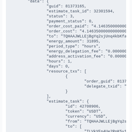
	"data": {

		"guid": 81373165,

		"estimate_task_id": 32301594,

		"status": 3,

		"payment_status": 0,

		"order_cost_paid": "4.146350000000000000",

		"order_cost": "4.146350000000000000",

		"to": "TQHAAJWLLEjBgYq2sjUnq4kbKfajEXEvyE",

		"energy_amount": 31895,

		"period_type": "hours",

		"energy_delegation_fee": "0.000000000000000000",

		"address_activation_fee": "0.000000000000000000",

		"hours": 1,

		"days": 0,

		"resource_txs": [

			{

				"order_guid": 81373165,

				"delegate_txid": "961b6fbd7cc2090d1a65abc06bfabde1046e02d35394f6eca8d05812a6e3ab7"

			}

		],

		"estimate_task": {

			"id": 42708906,

			"token": "USDT",

			"currency": "USD",

			"from": "TQHAAJWLLEjBgYq2sjUnq4kbKfajEXEvyE",

			"to": [

				"TLVkYEp4Ue2RpK5v1XNZAB3769g44BSZyH",
