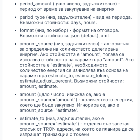
period_amount (цяло число, задължително) -
период от време за закупуване на енергия
period_type (низ, задължителен) - вид на периода.
Възможни стойности: days, hours.
format (низ, по избор) - формат на отговора.
Възможни стойности: json (default), xml.
amount_source (низ, задължителен) - алгоритъм
за определяне на количеството делегирана
енергия. Ако стойността е "amount", тогава се
използва стойността на параметъра "amount". Ако
стойността е "estimate", необходимото
количество енергия се изчислява въз основа на
параметъра estimate_to, estimate_token,
estimate_adjust_percent. Възможни стойности:
amount, estimate.
amount (цяло число, изисква се, ако е
amount_source="amount") - количеството енергия,
което ще бъде закупено. Игнорира се, ако е
amount_source="estimate".
estimate_to (низ, задължителен, ако е
amount_source="estimate") - отделен със запетая
списък от TRON адреси, на които се планира да се
изпращат транзакции с токени