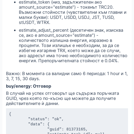
estimate_token (низ, задължителен ако
amount_source="estimate") - токенът TRC20.
Възможни стойности (чувствителни към главни и
малки букви): USDT, USDD, USDJ, JST, TUSD,
stUSDT, WTRX.
estimate_adjust_percent (десетичен знак, изисква
се, ако е amount_source="estimate") -
количеството излишна енергия, изразено в
проценти. Този излишък е необходим, за да се
избегне изгаряне TRX, което може да се случи,
ако адресът има точно необходимото количество
енергия. Препоръчителната стойност е 0.04%.
Важно: В момента са валидни само 6 периода: 1 hour и 1,
3, 7, 15, 30 days.
buy/energy: Отговор
В случай на успех отговорът ще съдържа поръчката
GUID, чрез която по-късно ще можете да получите
действителните ѝ данни.
{

	"status": "ok",

	"data": {

		"guid": 81373165,
