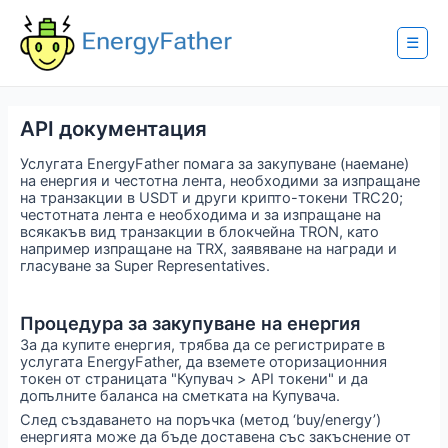
Skip
to
content
☰
API документация
Услугата EnergyFather помага за закупуване (наемане)
на енергия и честотна лента, необходими за изпращане
на транзакции в USDT и други крипто-токени TRC20;
честотната лента е необходима и за изпращане на
всякакъв вид транзакции в блокчейна TRON, като
например изпращане на TRX, заявяване на награди и
гласуване за Super Representatives.
Процедура за закупуване на енергия
За да купите енергия, трябва да се регистрирате в
услугата EnergyFather, да вземете оторизационния
токен от страницата "Купувач > API токени" и да
допълните баланса на сметката на Купувача.
След създаването на поръчка (метод ‘buy/energy’)
енергията може да бъде доставена със закъснение от