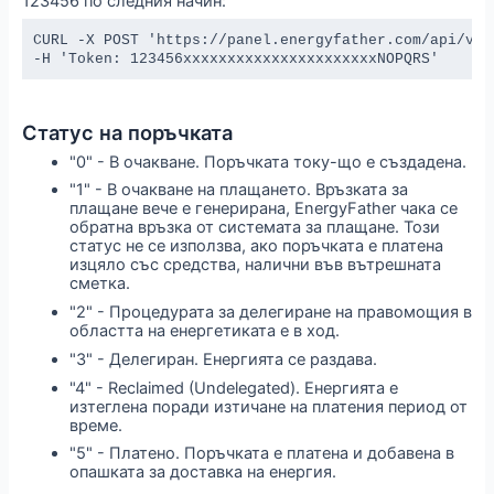
123456 по следния начин:
CURL -X POST 'https://panel.energyfather.com/api/v1/
-H 'Token: 123456xxxxxxxxxxxxxxxxxxxxxxNOPQRS'
Статус на поръчката
"0" - В очакване. Поръчката току-що е създадена.
"1" - В очакване на плащането. Връзката за
плащане вече е генерирана, EnergyFather чака се
обратна връзка от системата за плащане. Този
статус не се използва, ако поръчката е платена
изцяло със средства, налични във вътрешната
сметка.
"2" - Процедурата за делегиране на правомощия в
областта на енергетиката е в ход.
"3" - Делегиран. Енергията се раздава.
"4" - Reclaimed (Undelegated). Енергията е
изтеглена поради изтичане на платения период от
време.
"5" - Платено. Поръчката е платена и добавена в
опашката за доставка на енергия.