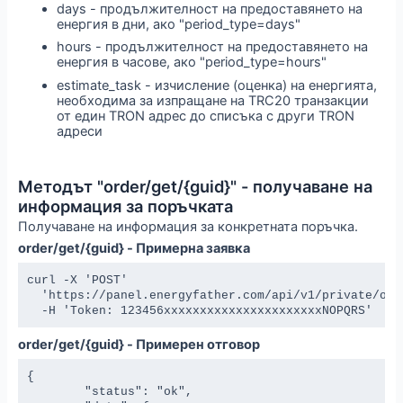
days - продължителност на предоставянето на
енергия в дни, ако "period_type=days"
hours - продължителност на предоставянето на
енергия в часове, ако "period_type=hours"
estimate_task - изчисление (оценка) на енергията,
необходима за изпращане на TRC20 транзакции
от един TRON адрес до списъка с други TRON
адреси
Методът "order/get/{guid}" - получаване на
информация за поръчката
Получаване на информация за конкретната поръчка.
order/get/{guid} - Примерна заявка
curl -X 'POST' 

  'https://panel.energyfather.com/api/v1/private/orde
  -H 'Token: 123456xxxxxxxxxxxxxxxxxxxxxxNOPQRS'
order/get/{guid} - Примерен отговор
{

	"status": "ok",
