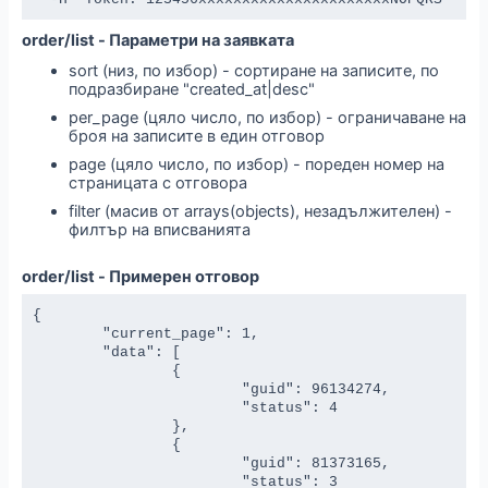
order/list - Параметри на заявката
sort (низ, по избор) - сортиране на записите, по
подразбиране "created_at|desc"
per_page (цяло число, по избор) - ограничаване на
броя на записите в един отговор
page (цяло число, по избор) - пореден номер на
страницата с отговора
filter (масив от arrays(objects), незадължителен) -
филтър на вписванията
order/list - Примерен отговор
{

	"current_page": 1,

	"data": [

		{

			"guid": 96134274,

			"status": 4

		},

		{

			"guid": 81373165,

			"status": 3
