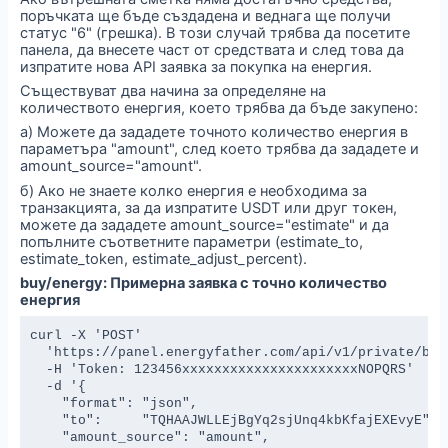
поръчката ще бъде създадена и веднага ще получи
статус "6" (грешка). В този случай трябва да посетите
панела, да внесете част от средствата и след това да
изпратите нова API заявка за покупка на енергия.
Съществуват два начина за определяне на
количеството енергия, което трябва да бъде закупено:
а) Можете да зададете точното количество енергия в
параметъра "amount", след което трябва да зададете и
amount_source="amount".
б) Ако не знаете колко енергия е необходима за
транзакцията, за да изпратите USDT или друг токен,
можете да зададете amount_source="estimate" и да
попълните съответните параметри (estimate_to,
estimate_token, estimate_adjust_percent).
buy/energy: Примерна заявка с точно количество
енергия
curl -X 'POST' 

  'https://panel.energyfather.com/api/v1/private/buy/
  -H 'Token: 123456xxxxxxxxxxxxxxxxxxxxxxNOPQRS' 

  -d '{

    "format": "json",

    "to":     "TQHAAJWLLEjBgYq2sjUnq4kbKfajEXEvyE",

    "amount_source": "amount", 
