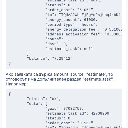
		"estimate_task_id": null,

		"status": 0,

		"order_cost": "6.051",

		"to": "TQHAAJWLLEjBgYq2sjUnq4kbKfajEXEvyE",

		"energy_amount": 61000,

		"period_type": "hours",

		"energy_delegation_fee": "0.561000000000000000",

		"address_activation_fee": "0.000000000000000000",

		"hours": 1,

		"days": 0,

		"estimate_task": null

	},

	"balance": "7.29412"

}
Ако заявката съдържа amount_source="estimate", то
отговорът има допълнителен раздел "estimate_task".
Например:
{

	"status": "ok",

	"data": {

		"guid": 77082757,

		"estimate_task_id": 42708906,

		"status": 0,

		"order_cost": "0.561",
