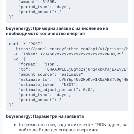
    "amount": 31895,

    "period_type": "days",

    "period_amount": 3

}'
buy/energy: Примерна заявка с изчисление на
необходимото количество енергия
curl -X 'POST' 

  'https://panel.energyfather.com/api/v1/private/buy/
  -H 'Token: 123456xxxxxxxxxxxxxxxxxxxxxxNOPQRS' 

  -d '{

    "format": "json",

    "to":     "TQHAAJWLLEjBgYq2sjUnq4kbKfajEXEvyE",

    "amount_source": "estimate", 

    "estimate_to": "TLVkYEp4Ue2RpK5v1XNZAB3769g44BSZ
    "estimate_token": "USDT",

    "estimate_adjust_percent": 0.04,

    "period_type": "days",

    "period_amount": 3

}'
buy/energy: Параметри на заявката
to (символен низ, задължителен) - TRON адрес, на
който да бъде делегирана енергията