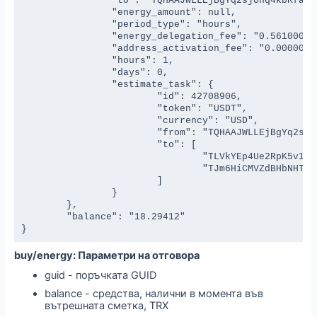
		"to": "TQHAAJWLLEjBgYq2sjUnq4kbKfajEXEvyE",

		"energy_amount": null,

		"period_type": "hours",

		"energy_delegation_fee": "0.561000000000000000",

		"address_activation_fee": "0.000000000000000000",

		"hours": 1,

		"days": 0,

		"estimate_task": {

			"id": 42708906,

			"token": "USDT",

			"currency": "USD",

			"from": "TQHAAJWLLEjBgYq2sjUnq4kbKfajEXEvyE",

			"to": [

				"TLVkYEp4Ue2RpK5v1XNZAB3769g44BSZyH",

				"TJm6HiCMVZdBHbNHThdMv1RambstJPrfYo"

			]

		}

	},

	"balance": "18.29412"

}
buy/energy: Параметри на отговора
guid - поръчката GUID
balance - средства, налични в момента във
вътрешната сметка, TRX