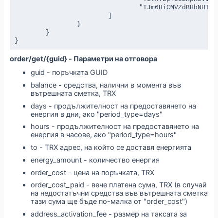
				"TJm6HiCMVZdBHbNHThdMv1RambstJPrfYo"

			]

		}

	}

}
order/get/{guid} - Параметри на отговора
guid - поръчката GUID
balance - средства, налични в момента във
вътрешната сметка, TRX
days - продължителност на предоставянето на
енергия в дни, ако "period_type=days"
hours - продължителност на предоставянето на
енергия в часове, ако "period_type=hours"
to - TRX адрес, на който се доставя енергията
energy_amount - количество енергия
order_cost - цена на поръчката, TRX
order_cost_paid - вече платена сума, TRX (в случай
на недостатъчни средства във вътрешната сметка
тази сума ще бъде по-малка от "order_cost")
address_activation_fee - размер на таксата за