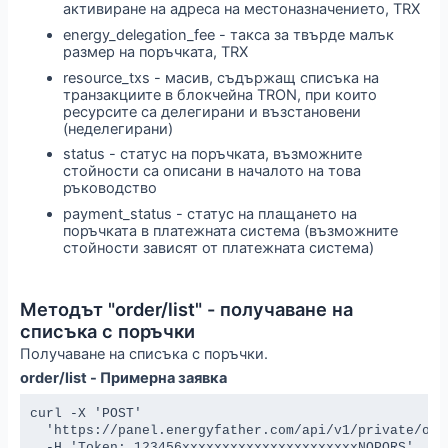
активиране на адреса на местоназначението, TRX
energy_delegation_fee - такса за твърде малък
размер на поръчката, TRX
resource_txs - масив, съдържащ списъка на
транзакциите в блокчейна TRON, при които
ресурсите са делегирани и възстановени
(неделегирани)
status - статус на поръчката, възможните
стойности са описани в началото на това
ръководство
payment_status - статус на плащането на
поръчката в платежната система (възможните
стойности зависят от платежната система)
Методът "order/list" - получаване на
списъка с поръчки
Получаване на списъка с поръчки.
order/list - Примерна заявка
curl -X 'POST' 

  'https://panel.energyfather.com/api/v1/private/orde
  -H 'Token: 123456xxxxxxxxxxxxxxxxxxxxxxNOPQRS'