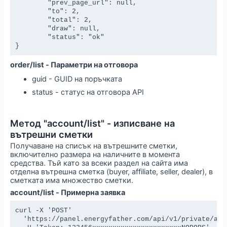
	"prev_page_url": null,

	"to": 2,

	"total": 2,

	"draw": null,

	"status": "ok"

}
order/list - Параметри на отговора
guid - GUID на поръчката
status - статус на отговора API
Метод "account/list" - изписване на
вътрешни сметки
Получаване на списък на вътрешните сметки,
включително размера на наличните в момента
средства. Тъй като за всеки раздел на сайта има
отделна вътрешна сметка (buyer, affiliate, seller, dealer), в
сметката има множество сметки.
account/list - Примерна заявка
curl -X 'POST' 

  'https://panel.energyfather.com/api/v1/private/acco