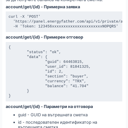
account/get/{id} - Примерна заявка
curl -X 'POST' 

  'https://panel.energyfather.com/api/v1/private/acco
  -H 'Token: 123456xxxxxxxxxxxxxxxxxxxxxxNOPQRS'
account/get/{id} - Примерен отговор
{

	"status": "ok",

	"data": {

		"guid": 64463815,

		"user_id": 81841325,

		"id": 2,

		"section": "buyer",

		"currency": "TRX",

		"balance": "41.704"

	}

}
account/get/{id} - Параметри на отговора
guid - GUID на вътрешната сметка
id - последователен идентификатор на
вътрешната сметка