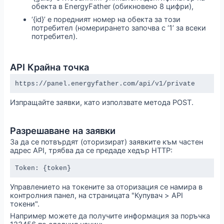
обекта в EnergyFather (обикновено 8 цифри),
‘{id}’ е поредният номер на обекта за този
потребител (номерирането започва с ‘1’ за всеки
потребител).
API Крайна точка
https://panel.energyfather.com/api/v1/private
Изпращайте заявки, като използвате метода POST.
Разрешаване на заявки
За да се потвърдят (оторизират) заявките към частен
адрес API, трябва да се предаде хедър HTTP:
Token: {token}
Управлението на токените за оторизация се намира в
контролния панел, на страницата "Купувач > API
токени".
Например можете да получите информация за поръчка