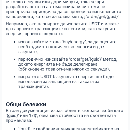
няколко секунди или дори минути, така че при
разработването на автоматизирани системи се
препоръчва периодично да се проверява изпълнението
на поръчката, като се използва метод ‘order/get/{guid}’.
Например, ако планирате да изпратите USDT и искате
да направите транзакциите по-евтини, като закупите
енергия, правите следното:
използвайте метода ‘buy/energy’, за да оцените
необходимото количество енергия и да я
закупите,
периодично изисквайте ‘order/get/{guid}’ метод,
докато енергията не бъде делегирана
(обикновено това отнема няколко секунди),
изпратете USDT (закупената енергия ще бъде
използвана за заплащане на таксата за
транзакцията).
Общи бележки
В тази документация израз, обвит в къдрави скоби като
‘{guid}’ или ‘{id}’, означава стойността на съответната
променлива:
‘{guid}’ е глобалният уникален идентификатор на