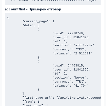
  -H 'Token: 123456xxxxxxxxxxxxxxxxxxxxxxNOPQRS'
account/list - Примерен отговор
{

	"current_page": 1,

	"data": [

		{

			"guid": 29778748,

			"user_id": 81841325,

			"id": 1,

			"section": "affiliate",

			"currency": "TRX",

			"balance": "2.511531"

		},

		{

			"guid": 64463815,

			"user_id": 81841325,

			"id": 2,

			"section": "buyer",

			"currency": "TRX",

			"balance": "41.704"

		}

	],

	"first_page_url": "/api/v1/private/account/list?page=1",

	"from": 1,

	"last_page": 1,
