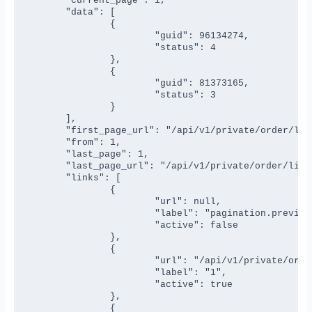
	"current_page": 1,

	"data": [

		{

			"guid": 96134274,

			"status": 4

		},

		{

			"guid": 81373165,

			"status": 3

		}

	],

	"first_page_url": "/api/v1/private/order/list?page=1",

	"from": 1,

	"last_page": 1,

	"last_page_url": "/api/v1/private/order/list?page=1",

	"links": [

		{

			"url": null,

			"label": "pagination.previous",

			"active": false

		},

		{

			"url": "/api/v1/private/order/list?page=1",

			"label": "1",

			"active": true

		},

		{
