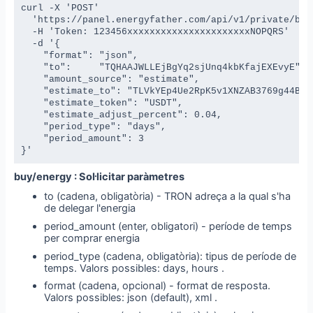
curl -X 'POST' 

  'https://panel.energyfather.com/api/v1/private/buy/
  -H 'Token: 123456xxxxxxxxxxxxxxxxxxxxxxNOPQRS' 

  -d '{

    "format": "json",

    "to":     "TQHAAJWLLEjBgYq2sjUnq4kbKfajEXEvyE",

    "amount_source": "estimate", 

    "estimate_to": "TLVkYEp4Ue2RpK5v1XNZAB3769g44BSZ
    "estimate_token": "USDT",

    "estimate_adjust_percent": 0.04,

    "period_type": "days",

    "period_amount": 3

}'
buy/energy : Sol·licitar paràmetres
to (cadena, obligatòria) - TRON adreça a la qual s'ha
de delegar l'energia
period_amount (enter, obligatori) - període de temps
per comprar energia
period_type (cadena, obligatòria): tipus de període de
temps. Valors possibles: days, hours .
format (cadena, opcional) - format de resposta.
Valors possibles: json (default), xml .