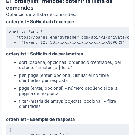
El "order/list" mètode: obtenir la llista de
comandes
Obtenció de la llista de comandes.
order/list - Sol·licitud d'exemple
curl -X 'POST' 

  'https://panel.energyfather.com/api/v1/private/orde
  -H 'Token: 123456xxxxxxxxxxxxxxxxxxxxxxNOPQRS'
order/list - Sol·licitud de paràmetres
sort (cadena, opcional): ordenació d'entrades, per
defecte "created_at|desc"
per_page (enter, opcional): limitar el nombre
d'entrades per resposta
page (enter, opcional) - número seqüencial de la
pàgina de resposta
filter (matriu de arrays(objects), opcional) - filtre
d'entrades
order/list - Exemple de resposta
{
