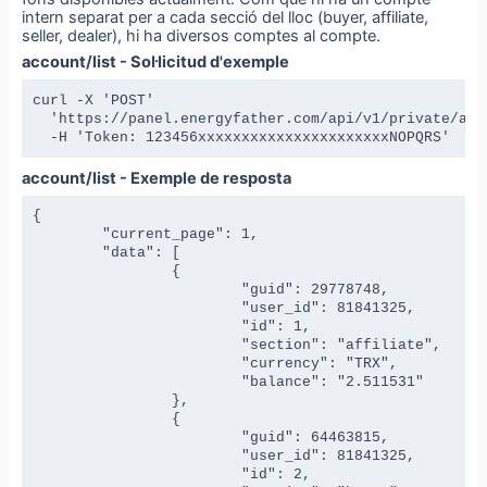
intern separat per a cada secció del lloc (buyer, affiliate,
seller, dealer), hi ha diversos comptes al compte.
account/list - Sol·licitud d'exemple
curl -X 'POST' 

  'https://panel.energyfather.com/api/v1/private/acco
  -H 'Token: 123456xxxxxxxxxxxxxxxxxxxxxxNOPQRS'
account/list - Exemple de resposta
{

	"current_page": 1,

	"data": [

		{

			"guid": 29778748,

			"user_id": 81841325,

			"id": 1,

			"section": "affiliate",

			"currency": "TRX",

			"balance": "2.511531"

		},

		{

			"guid": 64463815,

			"user_id": 81841325,

			"id": 2,
