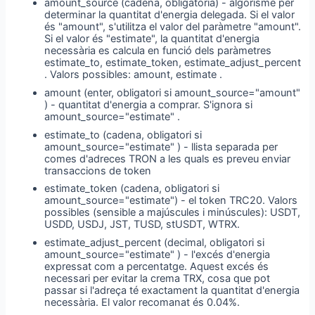
amount_source (cadena, obligatòria) - algorisme per
determinar la quantitat d'energia delegada. Si el valor
és "amount", s'utilitza el valor del paràmetre "amount".
Si el valor és "estimate", la quantitat d'energia
necessària es calcula en funció dels paràmetres
estimate_to, estimate_token, estimate_adjust_percent
. Valors possibles: amount, estimate .
amount (enter, obligatori si amount_source="amount"
) - quantitat d'energia a comprar. S'ignora si
amount_source="estimate" .
estimate_to (cadena, obligatori si
amount_source="estimate" ) - llista separada per
comes d'adreces TRON a les quals es preveu enviar
transaccions de token
estimate_token (cadena, obligatori si
amount_source="estimate") - el token TRC20. Valors
possibles (sensible a majúscules i minúscules): USDT,
USDD, USDJ, JST, TUSD, stUSDT, WTRX.
estimate_adjust_percent (decimal, obligatori si
amount_source="estimate" ) - l'excés d'energia
expressat com a percentatge. Aquest excés és
necessari per evitar la crema TRX, cosa que pot
passar si l'adreça té exactament la quantitat d'energia
necessària. El valor recomanat és 0.04%.