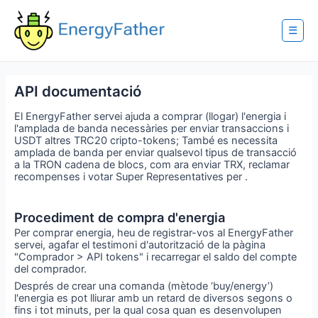
Skip
to
content
☰
API documentació
El EnergyFather servei ajuda a comprar (llogar) l'energia i
l'amplada de banda necessàries per enviar transaccions i
USDT altres TRC20 cripto-tokens; També es necessita
amplada de banda per enviar qualsevol tipus de transacció
a la TRON cadena de blocs, com ara enviar TRX, reclamar
recompenses i votar Super Representatives per .
Procediment de compra d'energia
Per comprar energia, heu de registrar-vos al EnergyFather
servei, agafar el testimoni d'autorització de la pàgina
"Comprador > API tokens" i recarregar el saldo del compte
del comprador.
Després de crear una comanda (mètode ‘buy/energy’)
l'energia es pot lliurar amb un retard de diversos segons o
fins i tot minuts, per la qual cosa quan es desenvolupen