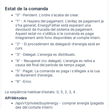
Estat de la comanda
"0" -Pendent. L'ordre s'acaba de crear.
"1" - A l'espera del pagament. L'enllaç de pagament ja
s'ha generat, EnergyFather està esperant una
devolució de trucada del sistema de pagament.
Aquest estat no s'utilitza si la comanda es paga
íntegrament amb fons disponibles al compte intern.
"2" - El procediment de delegació d'energia està en
curs.
"3" -Delegat. L'energia es distribueix.
"4" - Recuperat (no delegat). L'energia es retira a
causa del final del període de temps pagat.
"5" -Pagat. La comanda es paga i s'afegeix a la cua
de lliurament d'energia.
"6" -Error.
La seqüència habitual d'estats: 0, 5, 2, 3, 4 .
API Mètodes
/api/v1/private/buy/energy - comprar energia (pagada
des del compte intern)