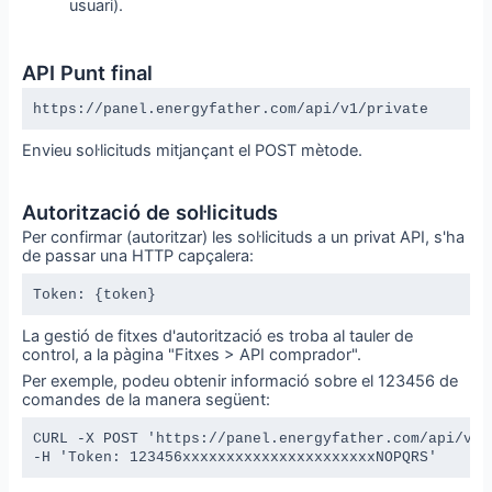
usuari).
API Punt final
https://panel.energyfather.com/api/v1/private
Envieu sol·licituds mitjançant el POST mètode.
Autorització de sol·licituds
Per confirmar (autoritzar) les sol·licituds a un privat API, s'ha
de passar una HTTP capçalera:
Token: {token}
La gestió de fitxes d'autorització es troba al tauler de
control, a la pàgina "Fitxes > API comprador".
Per exemple, podeu obtenir informació sobre el 123456 de
comandes de la manera següent:
CURL -X POST 'https://panel.energyfather.com/api/v1/
-H 'Token: 123456xxxxxxxxxxxxxxxxxxxxxxNOPQRS'