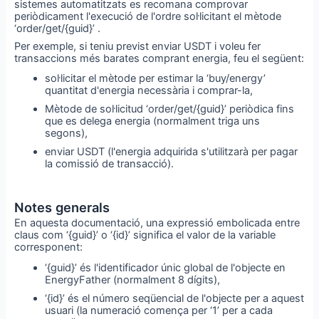
sistemes automatitzats es recomana comprovar
periòdicament l'execució de l'ordre sol·licitant el mètode
‘order/get/{guid}’ .
Per exemple, si teniu previst enviar USDT i voleu fer
transaccions més barates comprant energia, feu el següent:
sol·licitar el mètode per estimar la ‘buy/energy’
quantitat d'energia necessària i comprar-la,
Mètode de sol·licitud ‘order/get/{guid}’ periòdica fins
que es delega energia (normalment triga uns
segons),
enviar USDT (l'energia adquirida s'utilitzarà per pagar
la comissió de transacció).
Notes generals
En aquesta documentació, una expressió embolicada entre
claus com ‘{guid}’ o ‘{id}’ significa el valor de la variable
corresponent:
‘{guid}’ és l'identificador únic global de l'objecte en
EnergyFather (normalment 8 dígits),
‘{id}’ és el número seqüencial de l'objecte per a aquest
usuari (la numeració comença per ‘1’ per a cada