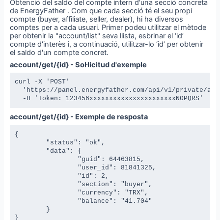
Obtenció del saldo del compte intern d'una secció concreta
de EnergyFather . Com que cada secció té el seu propi
compte (buyer, affiliate, seller, dealer), hi ha diversos
comptes per a cada usuari. Primer podeu utilitzar el mètode
per obtenir la "account/list" seva llista, esbrinar el ‘id’
compte d'interès i, a continuació, utilitzar-lo ‘id’ per obtenir
el saldo d'un compte concret.
account/get/{id} - Sol·licitud d'exemple
curl -X 'POST' 

  'https://panel.energyfather.com/api/v1/private/acco
  -H 'Token: 123456xxxxxxxxxxxxxxxxxxxxxxNOPQRS'
account/get/{id} - Exemple de resposta
{

	"status": "ok",

	"data": {

		"guid": 64463815,

		"user_id": 81841325,

		"id": 2,

		"section": "buyer",

		"currency": "TRX",

		"balance": "41.704"

	}

}