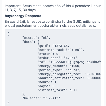
Important: Actualment, només són vàlids 6 períodes: 1 hour
i 1, 3, 7, 15, 30 days .
buy/energy:Resposta
En cas d'èxit, la resposta contindrà l'ordre GUID, mitjançant
el qual posteriorment podrà obtenir els seus detalls reals.
{

	"status": "ok",

	"data": {

		"guid": 81373165,

		"estimate_task_id": null,

		"status": 0,

		"order_cost": "6.051",

		"to": "TQHAAJWLLEjBgYq2sjUnq4kbKfajEXEvyE",

		"energy_amount": 61000,

		"period_type": "hours",

		"energy_delegation_fee": "0.561000000000000000",

		"address_activation_fee": "0.000000000000000000",

		"hours": 1,

		"days": 0,

		"estimate_task": null

	},

	"balance": "7.29412"

}