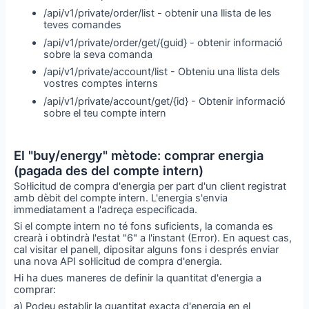
/api/v1/private/order/list - obtenir una llista de les
teves comandes
/api/v1/private/order/get/{guid} - obtenir informació
sobre la seva comanda
/api/v1/private/account/list - Obteniu una llista dels
vostres comptes interns
/api/v1/private/account/get/{id} - Obtenir informació
sobre el teu compte intern
El "buy/energy" mètode: comprar energia
(pagada des del compte intern)
Sol·licitud de compra d'energia per part d'un client registrat
amb dèbit del compte intern. L'energia s'envia
immediatament a l'adreça especificada.
Si el compte intern no té fons suficients, la comanda es
crearà i obtindrà l'estat "6" a l'instant (Error). En aquest cas,
cal visitar el panell, dipositar alguns fons i després enviar
una nova API sol·licitud de compra d'energia.
Hi ha dues maneres de definir la quantitat d'energia a
comprar:
a) Podeu establir la quantitat exacta d'energia en el