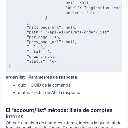
			"url": null,

			"label": "pagination.next",

			"active": false

		}

	],

	"next_page_url": null,

	"path": "/api/v1/private/order/list",

	"per_page": 15,

	"prev_page_url": null,

	"to": 2,

	"total": 2,

	"draw": null,

	"status": "ok"

}
order/list - Paràmetres de resposta
guid - GUID de la comanda
status - estat de API la resposta
El "account/list" mètode: llista de comptes
interns
Obtenir una llista de comptes interns, inclosa la quantitat de
fons disponibles actualment. Com que hi ha un compte