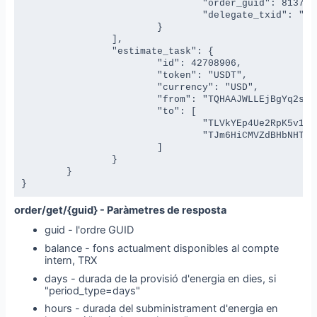
				"order_guid": 81373165,

				"delegate_txid": "961b6fbd7cc2090d1a65abc06bfabde1046e02d35394f6eca8d05812a6e3ab7"

			}

		],

		"estimate_task": {

			"id": 42708906,

			"token": "USDT",

			"currency": "USD",

			"from": "TQHAAJWLLEjBgYq2sjUnq4kbKfajEXEvyE",

			"to": [

				"TLVkYEp4Ue2RpK5v1XNZAB3769g44BSZyH",

				"TJm6HiCMVZdBHbNHThdMv1RambstJPrfYo"

			]

		}

	}

}
order/get/{guid} - Paràmetres de resposta
guid - l'ordre GUID
balance - fons actualment disponibles al compte
intern, TRX
days - durada de la provisió d'energia en dies, si
"period_type=days"
hours - durada del subministrament d'energia en