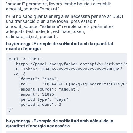
"amount" paràmetre, llavors també hauríeu d'establir
amount_source="amount" .
b) Si no saps quanta energia es necessita per enviar USDT
una transacció o un altre token, pots establir
amount_source="estimate" i emplenar els paràmetres
adequats (estimate_to, estimate_token,
estimate_adjust_percent).
buy/energy : Exemple de sol·licitud amb la quantitat
exacta d'energia
curl -X 'POST' 

  'https://panel.energyfather.com/api/v1/private/buy/
  -H 'Token: 123456xxxxxxxxxxxxxxxxxxxxxxNOPQRS' 

  -d '{

    "format": "json",

    "to":     "TQHAAJWLLEjBgYq2sjUnq4kbKfajEXEvyE",

    "amount_source": "amount", 

    "amount": 31895,

    "period_type": "days",

    "period_amount": 3

}'
buy/energy : Exemple de sol·licitud amb càlcul de la
quantitat d'energia necessària