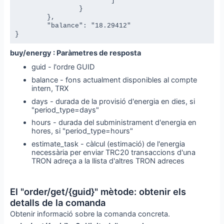
			]

		}

	},

	"balance": "18.29412"

}
buy/energy : Paràmetres de resposta
guid - l'ordre GUID
balance - fons actualment disponibles al compte
intern, TRX
days - durada de la provisió d'energia en dies, si
"period_type=days"
hours - durada del subministrament d'energia en
hores, si "period_type=hours"
estimate_task - càlcul (estimació) de l'energia
necessària per enviar TRC20 transaccions d'una
TRON adreça a la llista d'altres TRON adreces
El "order/get/{guid}" mètode: obtenir els
detalls de la comanda
Obtenir informació sobre la comanda concreta.