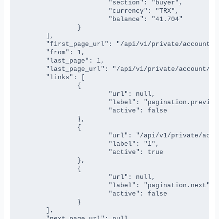
			"section": "buyer",

			"currency": "TRX",

			"balance": "41.704"

		}

	],

	"first_page_url": "/api/v1/private/account/list?page=1",

	"from": 1,

	"last_page": 1,

	"last_page_url": "/api/v1/private/account/list?page=1",

	"links": [

		{

			"url": null,

			"label": "pagination.previous",

			"active": false

		},

		{

			"url": "/api/v1/private/account/list?page=1",

			"label": "1",

			"active": true

		},

		{

			"url": null,

			"label": "pagination.next",

			"active": false

		}

	],

	"next_page_url": null,
