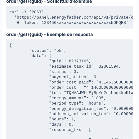
order/get/{guid} - Sol·licitud d'exemple
curl -X 'POST' 

  'https://panel.energyfather.com/api/v1/private/orde
  -H 'Token: 123456xxxxxxxxxxxxxxxxxxxxxxNOPQRS'
order/get/{guid} - Exemple de resposta
{

	"status": "ok",

	"data": {

		"guid": 81373165,

		"estimate_task_id": 32301594,

		"status": 3,

		"payment_status": 0,

		"order_cost_paid": "4.146350000000000000",

		"order_cost": "4.146350000000000000",

		"to": "TQHAAJWLLEjBgYq2sjUnq4kbKfajEXEvyE",

		"energy_amount": 31895,

		"period_type": "hours",

		"energy_delegation_fee": "0.000000000000000000",

		"address_activation_fee": "0.000000000000000000",

		"hours": 1,

		"days": 0,

		"resource_txs": [

			{
