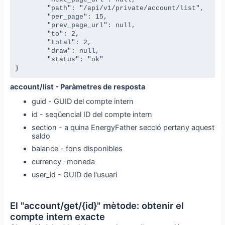
	"path": "/api/v1/private/account/list",

	"per_page": 15,

	"prev_page_url": null,

	"to": 2,

	"total": 2,

	"draw": null,

	"status": "ok"

}
account/list - Paràmetres de resposta
guid - GUID del compte intern
id - seqüencial ID del compte intern
section - a quina EnergyFather secció pertany aquest
saldo
balance - fons disponibles
currency -moneda
user_id - GUID de l'usuari
El "account/get/{id}" mètode: obtenir el
compte intern exacte