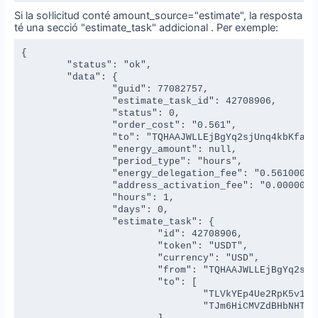
Si la sol·licitud conté amount_source="estimate", la resposta
té una secció "estimate_task" addicional . Per exemple:
{

	"status": "ok",

	"data": {

		"guid": 77082757,

		"estimate_task_id": 42708906,

		"status": 0,

		"order_cost": "0.561",

		"to": "TQHAAJWLLEjBgYq2sjUnq4kbKfajEXEvyE",

		"energy_amount": null,

		"period_type": "hours",

		"energy_delegation_fee": "0.561000000000000000",

		"address_activation_fee": "0.000000000000000000",

		"hours": 1,

		"days": 0,

		"estimate_task": {

			"id": 42708906,

			"token": "USDT",

			"currency": "USD",

			"from": "TQHAAJWLLEjBgYq2sjUnq4kbKfajEXEvyE",

			"to": [

				"TLVkYEp4Ue2RpK5v1XNZAB3769g44BSZyH",

				"TJm6HiCMVZdBHbNHThdMv1RambstJPrfYo"
