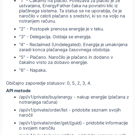
"1" - Čakamo na plačilo. Povezava za plačilo je že
ustvarjena, EnergyFather čaka na povratni klic iz
plačilnega sistema. Ta status se ne uporablja, če je
naročilo v celoti plačano s sredstvi, ki so na voljo na
notranjem računu.
"2" - Postopek prenosa energije je v teku.
"3" - Delegacija. Oddaja se energija.
"4" - Reclaimed (Undelegated). Energija je umaknjena
zaradi konca plačanega časovnega obdobja.
"5" - Plačano. Naročilo je plačano in dodano v
čakalno vrsto za dobavo energije.
"6" - Napaka.
Običajno zaporedje statusov: 0, 5, 2, 3, 4.
API metode
/api/v1/private/buy/energy - nakup energije (plačana z
notranjega računa)
/api/v1/private/order/list - pridobite seznam svojih
naročil
/api/v1/private/order/get/{guid} - pridobite informacije
o svojem naročilu