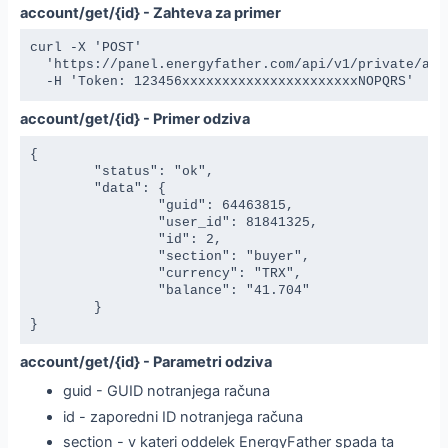
account/get/{id} - Zahteva za primer
curl -X 'POST' 

  'https://panel.energyfather.com/api/v1/private/acco
  -H 'Token: 123456xxxxxxxxxxxxxxxxxxxxxxNOPQRS'
account/get/{id} - Primer odziva
{

	"status": "ok",

	"data": {

		"guid": 64463815,

		"user_id": 81841325,

		"id": 2,

		"section": "buyer",

		"currency": "TRX",

		"balance": "41.704"

	}

}
account/get/{id} - Parametri odziva
guid - GUID notranjega računa
id - zaporedni ID notranjega računa
section - v kateri oddelek EnergyFather spada ta