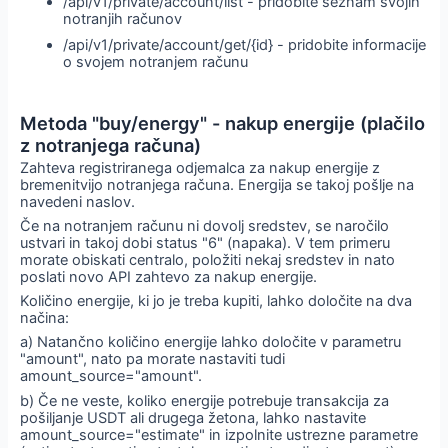
/api/v1/private/account/list - pridobite seznam svojih
notranjih računov
/api/v1/private/account/get/{id} - pridobite informacije
o svojem notranjem računu
Metoda "buy/energy" - nakup energije (plačilo
z notranjega računa)
Zahteva registriranega odjemalca za nakup energije z
bremenitvijo notranjega računa. Energija se takoj pošlje na
navedeni naslov.
Če na notranjem računu ni dovolj sredstev, se naročilo
ustvari in takoj dobi status "6" (napaka). V tem primeru
morate obiskati centralo, položiti nekaj sredstev in nato
poslati novo API zahtevo za nakup energije.
Količino energije, ki jo je treba kupiti, lahko določite na dva
načina:
a) Natančno količino energije lahko določite v parametru
"amount", nato pa morate nastaviti tudi
amount_source="amount".
b) Če ne veste, koliko energije potrebuje transakcija za
pošiljanje USDT ali drugega žetona, lahko nastavite
amount_source="estimate" in izpolnite ustrezne parametre