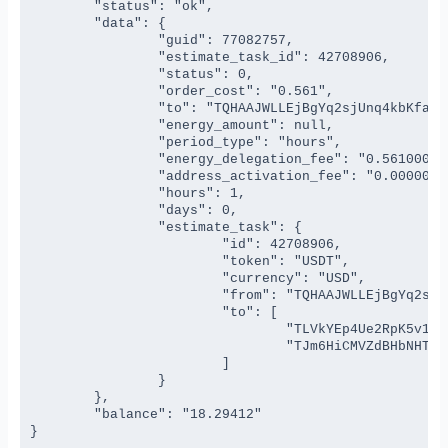
	"status": "ok",

	"data": {

		"guid": 77082757,

		"estimate_task_id": 42708906,

		"status": 0,

		"order_cost": "0.561",

		"to": "TQHAAJWLLEjBgYq2sjUnq4kbKfajEXEvyE",

		"energy_amount": null,

		"period_type": "hours",

		"energy_delegation_fee": "0.561000000000000000",

		"address_activation_fee": "0.000000000000000000",

		"hours": 1,

		"days": 0,

		"estimate_task": {

			"id": 42708906,

			"token": "USDT",

			"currency": "USD",

			"from": "TQHAAJWLLEjBgYq2sjUnq4kbKfajEXEvyE",

			"to": [

				"TLVkYEp4Ue2RpK5v1XNZAB3769g44BSZyH",

				"TJm6HiCMVZdBHbNHThdMv1RambstJPrfYo"

			]

		}

	},

	"balance": "18.29412"

}