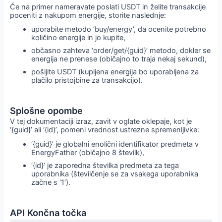
Če na primer nameravate poslati USDT in želite transakcije
poceniti z nakupom energije, storite naslednje:
uporabite metodo ‘buy/energy’, da ocenite potrebno
količino energije in jo kupite,
občasno zahteva ‘order/get/{guid}’ metodo, dokler se
energija ne prenese (običajno to traja nekaj sekund),
pošljite USDT (kupljena energija bo uporabljena za
plačilo pristojbine za transakcijo).
Splošne opombe
V tej dokumentaciji izraz, zavit v oglate oklepaje, kot je
‘{guid}’ ali ‘{id}’, pomeni vrednost ustrezne spremenljivke:
‘{guid}’ je globalni enolični identifikator predmeta v
EnergyFather (običajno 8 številk),
‘{id}’ je zaporedna številka predmeta za tega
uporabnika (številčenje se za vsakega uporabnika
začne s ‘1’).
API Končna točka