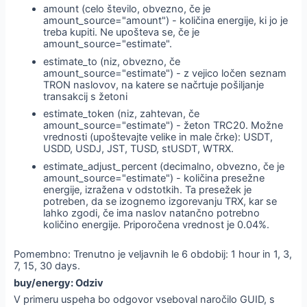
amount (celo število, obvezno, če je
amount_source="amount") - količina energije, ki jo je
treba kupiti. Ne upošteva se, če je
amount_source="estimate".
estimate_to (niz, obvezno, če
amount_source="estimate") - z vejico ločen seznam
TRON naslovov, na katere se načrtuje pošiljanje
transakcij s žetoni
estimate_token (niz, zahtevan, če
amount_source="estimate") - žeton TRC20. Možne
vrednosti (upoštevajte velike in male črke): USDT,
USDD, USDJ, JST, TUSD, stUSDT, WTRX.
estimate_adjust_percent (decimalno, obvezno, če je
amount_source="estimate") - količina presežne
energije, izražena v odstotkih. Ta presežek je
potreben, da se izognemo izgorevanju TRX, kar se
lahko zgodi, če ima naslov natančno potrebno
količino energije. Priporočena vrednost je 0.04%.
Pomembno: Trenutno je veljavnih le 6 obdobij: 1 hour in 1, 3,
7, 15, 30 days.
buy/energy: Odziv
V primeru uspeha bo odgovor vseboval naročilo GUID, s