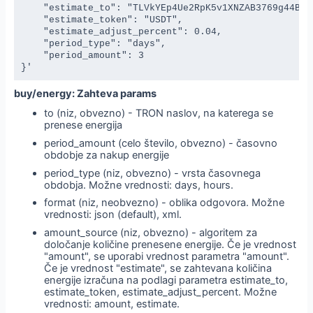
    "estimate_to": "TLVkYEp4Ue2RpK5v1XNZAB3769g44BSZ
    "estimate_token": "USDT",

    "estimate_adjust_percent": 0.04,

    "period_type": "days",

    "period_amount": 3

}'
buy/energy: Zahteva params
to (niz, obvezno) - TRON naslov, na katerega se
prenese energija
period_amount (celo število, obvezno) - časovno
obdobje za nakup energije
period_type (niz, obvezno) - vrsta časovnega
obdobja. Možne vrednosti: days, hours.
format (niz, neobvezno) - oblika odgovora. Možne
vrednosti: json (default), xml.
amount_source (niz, obvezno) - algoritem za
določanje količine prenesene energije. Če je vrednost
"amount", se uporabi vrednost parametra "amount".
Če je vrednost "estimate", se zahtevana količina
energije izračuna na podlagi parametra estimate_to,
estimate_token, estimate_adjust_percent. Možne
vrednosti: amount, estimate.