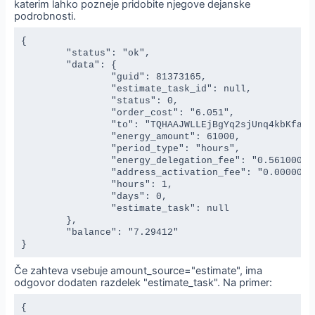
katerim lahko pozneje pridobite njegove dejanske
podrobnosti.
{

	"status": "ok",

	"data": {

		"guid": 81373165,

		"estimate_task_id": null,

		"status": 0,

		"order_cost": "6.051",

		"to": "TQHAAJWLLEjBgYq2sjUnq4kbKfajEXEvyE",

		"energy_amount": 61000,

		"period_type": "hours",

		"energy_delegation_fee": "0.561000000000000000",

		"address_activation_fee": "0.000000000000000000",

		"hours": 1,

		"days": 0,

		"estimate_task": null

	},

	"balance": "7.29412"

}
Če zahteva vsebuje amount_source="estimate", ima
odgovor dodaten razdelek "estimate_task". Na primer:
{
