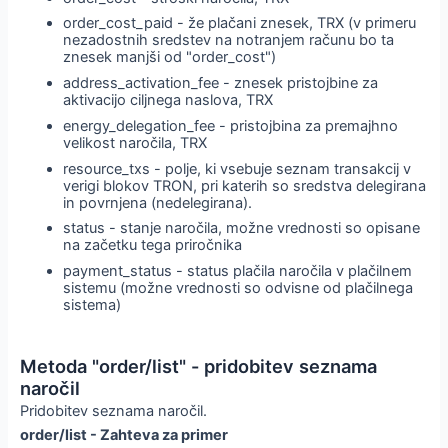
order_cost_paid - že plačani znesek, TRX (v primeru
nezadostnih sredstev na notranjem računu bo ta
znesek manjši od "order_cost")
address_activation_fee - znesek pristojbine za
aktivacijo ciljnega naslova, TRX
energy_delegation_fee - pristojbina za premajhno
velikost naročila, TRX
resource_txs - polje, ki vsebuje seznam transakcij v
verigi blokov TRON, pri katerih so sredstva delegirana
in povrnjena (nedelegirana).
status - stanje naročila, možne vrednosti so opisane
na začetku tega priročnika
payment_status - status plačila naročila v plačilnem
sistemu (možne vrednosti so odvisne od plačilnega
sistema)
Metoda "order/list" - pridobitev seznama
naročil
Pridobitev seznama naročil.
order/list - Zahteva za primer