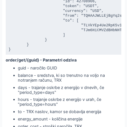
			"id": 42708906,

			"token": "USDT",

			"currency": "USD",

			"from": "TQHAAJWLLEjBgYq2sjUnq4kbKfajEXEvyE",

			"to": [

				"TLVkYEp4Ue2RpK5v1XNZAB3769g44BSZyH",

				"TJm6HiCMVZdBHbNHThdMv1RambstJPrfYo"

			]

		}

	}

}
order/get/{guid} - Parametri odziva
guid - naročilo GUID
balance - sredstva, ki so trenutno na voljo na
notranjem računu, TRX
days - trajanje oskrbe z energijo v dnevih, če
"period_type=days"
hours - trajanje oskrbe z energijo v urah, če
"period_type=hours"
to - TRX naslov, kamor se dobavlja energija
energy_amount - količina energije
order_cost - stroški naročila, TRX