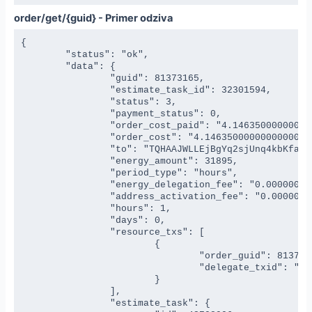
order/get/{guid} - Primer odziva
{

	"status": "ok",

	"data": {

		"guid": 81373165,

		"estimate_task_id": 32301594,

		"status": 3,

		"payment_status": 0,

		"order_cost_paid": "4.146350000000000000",

		"order_cost": "4.146350000000000000",

		"to": "TQHAAJWLLEjBgYq2sjUnq4kbKfajEXEvyE",

		"energy_amount": 31895,

		"period_type": "hours",

		"energy_delegation_fee": "0.000000000000000000",

		"address_activation_fee": "0.000000000000000000",

		"hours": 1,

		"days": 0,

		"resource_txs": [

			{

				"order_guid": 81373165,

				"delegate_txid": "961b6fbd7cc2090d1a65abc06bfabde1046e02d35394f6eca8d05812a6e3ab7"

			}

		],

		"estimate_task": {
