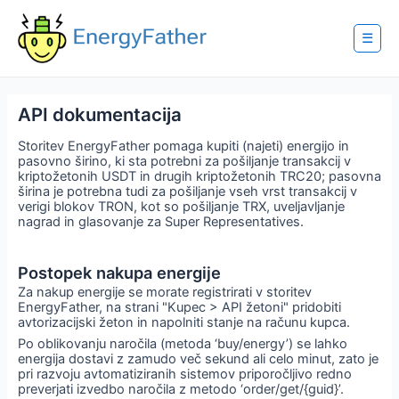
Skip
to
content
☰
API dokumentacija
Storitev EnergyFather pomaga kupiti (najeti) energijo in
pasovno širino, ki sta potrebni za pošiljanje transakcij v
kriptožetonih USDT in drugih kriptožetonih TRC20; pasovna
širina je potrebna tudi za pošiljanje vseh vrst transakcij v
verigi blokov TRON, kot so pošiljanje TRX, uveljavljanje
nagrad in glasovanje za Super Representatives.
Postopek nakupa energije
Za nakup energije se morate registrirati v storitev
EnergyFather, na strani "Kupec > API žetoni" pridobiti
avtorizacijski žeton in napolniti stanje na računu kupca.
Po oblikovanju naročila (metoda ‘buy/energy’) se lahko
energija dostavi z zamudo več sekund ali celo minut, zato je
pri razvoju avtomatiziranih sistemov priporočljivo redno
preverjati izvedbo naročila z metodo ‘order/get/{guid}’.