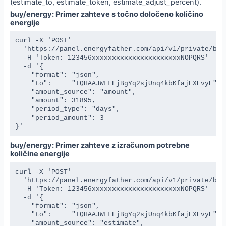
(estimate_to, estimate_token, estimate_adjust_percent).
buy/energy: Primer zahteve s točno določeno količino
energije
curl -X 'POST' 

  'https://panel.energyfather.com/api/v1/private/buy/
  -H 'Token: 123456xxxxxxxxxxxxxxxxxxxxxxNOPQRS' 

  -d '{

    "format": "json",

    "to":     "TQHAAJWLLEjBgYq2sjUnq4kbKfajEXEvyE",

    "amount_source": "amount", 

    "amount": 31895,

    "period_type": "days",

    "period_amount": 3

}'
buy/energy: Primer zahteve z izračunom potrebne
količine energije
curl -X 'POST' 

  'https://panel.energyfather.com/api/v1/private/buy/
  -H 'Token: 123456xxxxxxxxxxxxxxxxxxxxxxNOPQRS' 

  -d '{

    "format": "json",

    "to":     "TQHAAJWLLEjBgYq2sjUnq4kbKfajEXEvyE",

    "amount_source": "estimate", 
