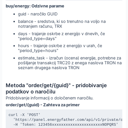
buy/energy: Odzivne parame
guid - naročilo GUID
balance - sredstva, ki so trenutno na voljo na
notranjem računu, TRX
days - trajanje oskrbe z energijo v dnevih, če
"period_type=days"
hours - trajanje oskrbe z energijo v urah, če
"period_type=hours"
estimate_task - izračun (ocena) energije, potrebne za
pošiljanje transakcij TRC20 z enega naslova TRON na
seznam drugega naslova TRON
Metoda "order/get/{guid}" - pridobivanje
podatkov o naročilu
Pridobivanje informacij o določenem naročilu.
order/get/{guid} - Zahteva za primer
curl -X 'POST' 

  'https://panel.energyfather.com/api/v1/private/orde
  -H 'Token: 123456xxxxxxxxxxxxxxxxxxxxxxNOPQRS'