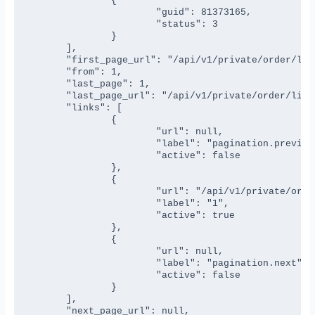
		{

			"guid": 81373165,

			"status": 3

		}

	],

	"first_page_url": "/api/v1/private/order/list?page=1",

	"from": 1,

	"last_page": 1,

	"last_page_url": "/api/v1/private/order/list?page=1",

	"links": [

		{

			"url": null,

			"label": "pagination.previous",

			"active": false

		},

		{

			"url": "/api/v1/private/order/list?page=1",

			"label": "1",

			"active": true

		},

		{

			"url": null,

			"label": "pagination.next",

			"active": false

		}

	],

	"next_page_url": null,
