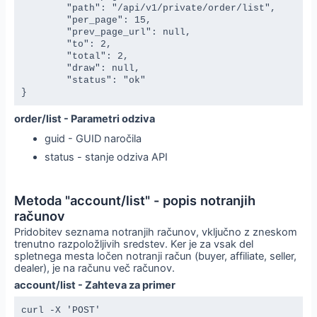
	"path": "/api/v1/private/order/list",

	"per_page": 15,

	"prev_page_url": null,

	"to": 2,

	"total": 2,

	"draw": null,

	"status": "ok"

}
order/list - Parametri odziva
guid - GUID naročila
status - stanje odziva API
Metoda "account/list" - popis notranjih
računov
Pridobitev seznama notranjih računov, vključno z zneskom
trenutno razpoložljivih sredstev. Ker je za vsak del
spletnega mesta ločen notranji račun (buyer, affiliate, seller,
dealer), je na računu več računov.
account/list - Zahteva za primer
curl -X 'POST' 
