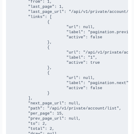
	"from": 1,

	"last_page": 1,

	"last_page_url": "/api/v1/private/account/list?page=1",

	"links": [

		{

			"url": null,

			"label": "pagination.previous",

			"active": false

		},

		{

			"url": "/api/v1/private/account/list?page=1",

			"label": "1",

			"active": true

		},

		{

			"url": null,

			"label": "pagination.next",

			"active": false

		}

	],

	"next_page_url": null,

	"path": "/api/v1/private/account/list",

	"per_page": 15,

	"prev_page_url": null,

	"to": 2,

	"total": 2,

	"draw": null,
