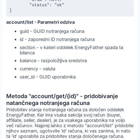
	"status": "ok"

}
account/list - Parametri odziva
guid - GUID notranjega računa
id - zaporedni ID notranjega računa
section - v kateri oddelek EnergyFather spada ta
bilanca
balance - razpoložljiva sredstva
currency - valuta
user_id - GUID uporabnika
Metoda "account/get/{id}" - pridobivanje
natančnega notranjega računa
Pridobitev stanja notranjega računa za določen oddelek
EnergyFather. Ker ima vsaka sekcija svoj račun (buyer,
affiliate, seller, dealer), je za vsakega uporabnika na voljo
več računov. Najprej lahko z metodo "account/list" pridobite
njihov seznam, ugotovite ‘id’ računa, ki vas zanima, in nato
ta ‘id’ uporabite za pridobitev stanja določenega računa.