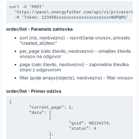
curl -X 'POST' 

  'https://panel.energyfather.com/api/v1/private/orde
  -H 'Token: 123456xxxxxxxxxxxxxxxxxxxxxxNOPQRS'
order/list - Paramele zahtevka
sort (niz, neobvezno) - razvrščanje vnosov, privzeto
"created_at|desc"
per_page (celo število, neobvezno) - omejitev števila
vnosov na odgovor
page (celo število, neobvezno) - zaporedna številka
strani z odgovorom
filter (polje arrays(objects), neobvezno) - filter vnosov
order/list - Primer odziva
{

	"current_page": 1,

	"data": [

		{

			"guid": 96134274,

			"status": 4

		},
