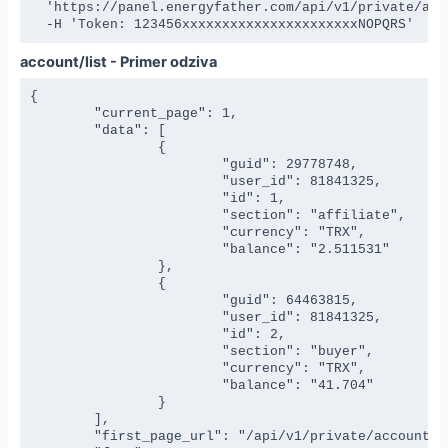
  'https://panel.energyfather.com/api/v1/private/acco
  -H 'Token: 123456xxxxxxxxxxxxxxxxxxxxxxNOPQRS'
account/list - Primer odziva
{

	"current_page": 1,

	"data": [

		{

			"guid": 29778748,

			"user_id": 81841325,

			"id": 1,

			"section": "affiliate",

			"currency": "TRX",

			"balance": "2.511531"

		},

		{

			"guid": 64463815,

			"user_id": 81841325,

			"id": 2,

			"section": "buyer",

			"currency": "TRX",

			"balance": "41.704"

		}

	],

	"first_page_url": "/api/v1/private/account/list?page=1",
