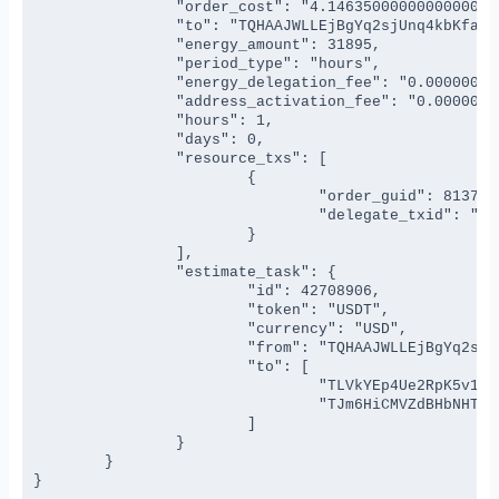
		"order_cost": "4.146350000000000000",

		"to": "TQHAAJWLLEjBgYq2sjUnq4kbKfajEXEvyE",

		"energy_amount": 31895,

		"period_type": "hours",

		"energy_delegation_fee": "0.000000000000000000",

		"address_activation_fee": "0.000000000000000000",

		"hours": 1,

		"days": 0,

		"resource_txs": [

			{

				"order_guid": 81373165,

				"delegate_txid": "961b6fbd7cc2090d1a65abc06bfabde1046e02d35394f6eca8d05812a6e3ab7"

			}

		],

		"estimate_task": {

			"id": 42708906,

			"token": "USDT",

			"currency": "USD",

			"from": "TQHAAJWLLEjBgYq2sjUnq4kbKfajEXEvyE",

			"to": [

				"TLVkYEp4Ue2RpK5v1XNZAB3769g44BSZyH",

				"TJm6HiCMVZdBHbNHThdMv1RambstJPrfYo"

			]

		}

	}

}