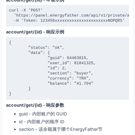
curl -X 'POST' 

  'https://panel.energyfather.com/api/v1/private/acco
  -H 'Token: 123456xxxxxxxxxxxxxxxxxxxxxxNOPQRS'
account/get/{id} - 响应示例
{

	"status": "ok",

	"data": {

		"guid": 64463815,

		"user_id": 81841325,

		"id": 2,

		"section": "buyer",

		"currency": "TRX",

		"balance": "41.704"

	}

}
account/get/{id} - 响应参数
guid - 内部账户的 GUID
id - 内部账户的顺序 ID
section - 该余额属于哪个EnergyFather节