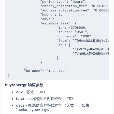
		"period_type": "hours",

		"energy_delegation_fee": "0.561000000000000000",

		"address_activation_fee": "0.000000000000000000",

		"hours": 1,

		"days": 0,

		"estimate_task": {

			"id": 42708906,

			"token": "USDT",

			"currency": "USD",

			"from": "TQHAAJWLLEjBgYq2sjUnq4kbKfajEXEvyE",

			"to": [

				"TLVkYEp4Ue2RpK5v1XNZAB3769g44BSZyH",

				"TJm6HiCMVZdBHbNHThdMv1RambstJPrfYo"

			]

		}

	},

	"balance": "18.29412"

}
buy/energy: 响应参数
guid--阶次 GUID
balance-内部账户现有资金， TRX
days - 能源供应的持续时间（天数），如果
"period_type=days"