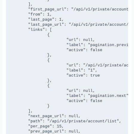
	],

	"first_page_url": "/api/v1/private/account/list?page=1",

	"from": 1,

	"last_page": 1,

	"last_page_url": "/api/v1/private/account/list?page=1",

	"links": [

		{

			"url": null,

			"label": "pagination.previous",

			"active": false

		},

		{

			"url": "/api/v1/private/account/list?page=1",

			"label": "1",

			"active": true

		},

		{

			"url": null,

			"label": "pagination.next",

			"active": false

		}

	],

	"next_page_url": null,

	"path": "/api/v1/private/account/list",

	"per_page": 15,

	"prev_page_url": null,
