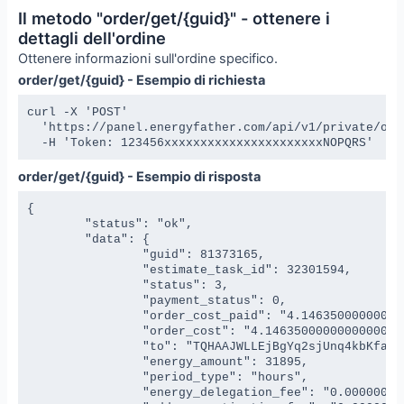
Il metodo "order/get/{guid}" - ottenere i
dettagli dell'ordine
Ottenere informazioni sull'ordine specifico.
order/get/{guid} - Esempio di richiesta
curl -X 'POST' 

  'https://panel.energyfather.com/api/v1/private/orde
  -H 'Token: 123456xxxxxxxxxxxxxxxxxxxxxxNOPQRS'
order/get/{guid} - Esempio di risposta
{

	"status": "ok",

	"data": {

		"guid": 81373165,

		"estimate_task_id": 32301594,

		"status": 3,

		"payment_status": 0,

		"order_cost_paid": "4.146350000000000000",

		"order_cost": "4.146350000000000000",

		"to": "TQHAAJWLLEjBgYq2sjUnq4kbKfajEXEvyE",

		"energy_amount": 31895,

		"period_type": "hours",

		"energy_delegation_fee": "0.000000000000000000",
