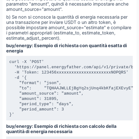
parametro "amount", quindi è necessario impostare anche
amount_source="amount".
b) Se non si conosce la quantità di energia necessaria per
una transazione per inviare USDT o un altro token, è
possibile impostare amount_source="estimate" e compilare
i parametri appropriati (estimate_to, estimate_token,
estimate_adjust_percent).
buy/energy: Esempio di richiesta con quantità esatta di
energia
curl -X 'POST' 

  'https://panel.energyfather.com/api/v1/private/buy/
  -H 'Token: 123456xxxxxxxxxxxxxxxxxxxxxxNOPQRS' 

  -d '{

    "format": "json",

    "to":     "TQHAAJWLLEjBgYq2sjUnq4kbKfajEXEvyE",

    "amount_source": "amount", 

    "amount": 31895,

    "period_type": "days",

    "period_amount": 3

}'
buy/energy: Esempio di richiesta con calcolo della
quantità di energia necessaria