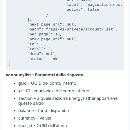
			"label": "pagination.next",

			"active": false

		}

	],

	"next_page_url": null,

	"path": "/api/v1/private/account/list",

	"per_page": 15,

	"prev_page_url": null,

	"to": 2,

	"total": 2,

	"draw": null,

	"status": "ok"

}
account/list - Parametri della risposta
guid - GUID del conto interno
id - ID sequenziale del conto interno
section - a quale sezione EnergyFather appartiene
questo saldo
balance - fondi disponibili
currency - valuta
user_id - GUID dell'utente