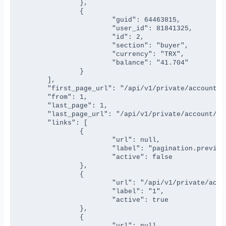
		},

		{

			"guid": 64463815,

			"user_id": 81841325,

			"id": 2,

			"section": "buyer",

			"currency": "TRX",

			"balance": "41.704"

		}

	],

	"first_page_url": "/api/v1/private/account/list?page=1",

	"from": 1,

	"last_page": 1,

	"last_page_url": "/api/v1/private/account/list?page=1",

	"links": [

		{

			"url": null,

			"label": "pagination.previous",

			"active": false

		},

		{

			"url": "/api/v1/private/account/list?page=1",

			"label": "1",

			"active": true

		},

		{

			"url": null,
