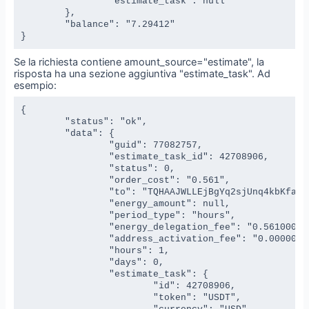
		"estimate_task": null

	},

	"balance": "7.29412"

}
Se la richiesta contiene amount_source="estimate", la
risposta ha una sezione aggiuntiva "estimate_task". Ad
esempio:
{

	"status": "ok",

	"data": {

		"guid": 77082757,

		"estimate_task_id": 42708906,

		"status": 0,

		"order_cost": "0.561",

		"to": "TQHAAJWLLEjBgYq2sjUnq4kbKfajEXEvyE",

		"energy_amount": null,

		"period_type": "hours",

		"energy_delegation_fee": "0.561000000000000000",

		"address_activation_fee": "0.000000000000000000",

		"hours": 1,

		"days": 0,

		"estimate_task": {

			"id": 42708906,

			"token": "USDT",
