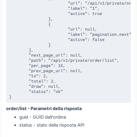
			"url": "/api/v1/private/order/list?page=1",

			"label": "1",

			"active": true

		},

		{

			"url": null,

			"label": "pagination.next",

			"active": false

		}

	],

	"next_page_url": null,

	"path": "/api/v1/private/order/list",

	"per_page": 15,

	"prev_page_url": null,

	"to": 2,

	"total": 2,

	"draw": null,

	"status": "ok"

}
order/list - Parametri della risposta
guid - GUID dell'ordine
status - stato della risposta API