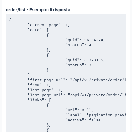
order/list - Esempio di risposta
{

	"current_page": 1,

	"data": [

		{

			"guid": 96134274,

			"status": 4

		},

		{

			"guid": 81373165,

			"status": 3

		}

	],

	"first_page_url": "/api/v1/private/order/list?page=1",

	"from": 1,

	"last_page": 1,

	"last_page_url": "/api/v1/private/order/list?page=1",

	"links": [

		{

			"url": null,

			"label": "pagination.previous",

			"active": false

		},

		{
