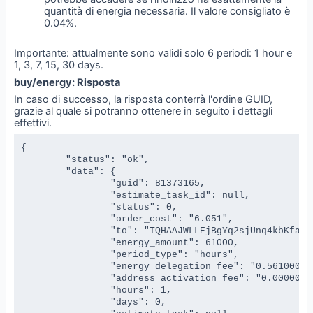
quantità di energia necessaria. Il valore consigliato è
0.04%.
Importante: attualmente sono validi solo 6 periodi: 1 hour e
1, 3, 7, 15, 30 days.
buy/energy: Risposta
In caso di successo, la risposta conterrà l'ordine GUID,
grazie al quale si potranno ottenere in seguito i dettagli
effettivi.
{

	"status": "ok",

	"data": {

		"guid": 81373165,

		"estimate_task_id": null,

		"status": 0,

		"order_cost": "6.051",

		"to": "TQHAAJWLLEjBgYq2sjUnq4kbKfajEXEvyE",

		"energy_amount": 61000,

		"period_type": "hours",

		"energy_delegation_fee": "0.561000000000000000",

		"address_activation_fee": "0.000000000000000000",

		"hours": 1,

		"days": 0,
