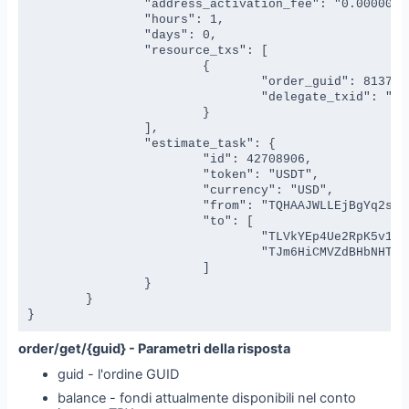
		"address_activation_fee": "0.000000000000000000",

		"hours": 1,

		"days": 0,

		"resource_txs": [

			{

				"order_guid": 81373165,

				"delegate_txid": "961b6fbd7cc2090d1a65abc06bfabde1046e02d35394f6eca8d05812a6e3ab7"

			}

		],

		"estimate_task": {

			"id": 42708906,

			"token": "USDT",

			"currency": "USD",

			"from": "TQHAAJWLLEjBgYq2sjUnq4kbKfajEXEvyE",

			"to": [

				"TLVkYEp4Ue2RpK5v1XNZAB3769g44BSZyH",

				"TJm6HiCMVZdBHbNHThdMv1RambstJPrfYo"

			]

		}

	}

}
order/get/{guid} - Parametri della risposta
guid - l'ordine GUID
balance - fondi attualmente disponibili nel conto