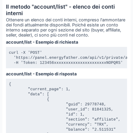
Il metodo "account/list" - elenco dei conti
interni
Ottenere un elenco dei conti interni, compreso l'ammontare
dei fondi attualmente disponibili. Poiché esiste un conto
interno separato per ogni sezione del sito (buyer, affiliate,
seller, dealer), ci sono più conti nel conto.
account/list - Esempio di richiesta
curl -X 'POST' 

  'https://panel.energyfather.com/api/v1/private/acco
  -H 'Token: 123456xxxxxxxxxxxxxxxxxxxxxxNOPQRS'
account/list - Esempio di risposta
{

	"current_page": 1,

	"data": [

		{

			"guid": 29778748,

			"user_id": 81841325,

			"id": 1,

			"section": "affiliate",

			"currency": "TRX",

			"balance": "2.511531"
