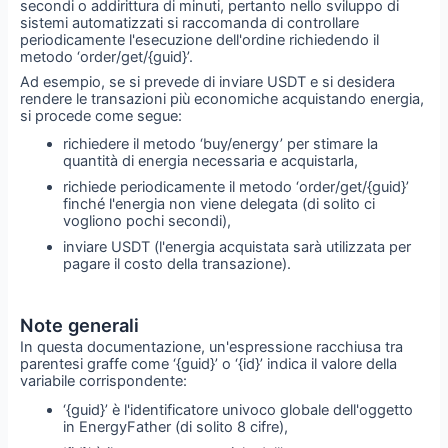
secondi o addirittura di minuti, pertanto nello sviluppo di
sistemi automatizzati si raccomanda di controllare
periodicamente l'esecuzione dell'ordine richiedendo il
metodo ‘order/get/{guid}’.
Ad esempio, se si prevede di inviare USDT e si desidera
rendere le transazioni più economiche acquistando energia,
si procede come segue:
richiedere il metodo ‘buy/energy’ per stimare la
quantità di energia necessaria e acquistarla,
richiede periodicamente il metodo ‘order/get/{guid}’
finché l'energia non viene delegata (di solito ci
vogliono pochi secondi),
inviare USDT (l'energia acquistata sarà utilizzata per
pagare il costo della transazione).
Note generali
In questa documentazione, un'espressione racchiusa tra
parentesi graffe come ‘{guid}’ o ‘{id}’ indica il valore della
variabile corrispondente:
‘{guid}’ è l'identificatore univoco globale dell'oggetto
in EnergyFather (di solito 8 cifre),