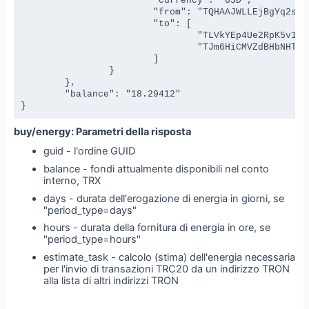
			"currency": "USD",

			"from": "TQHAAJWLLEjBgYq2sjUnq4kbKfajEXEvyE",

			"to": [

				"TLVkYEp4Ue2RpK5v1XNZAB3769g44BSZyH",

				"TJm6HiCMVZdBHbNHThdMv1RambstJPrfYo"

			]

		}

	},

	"balance": "18.29412"

}
buy/energy: Parametri della risposta
guid - l'ordine GUID
balance - fondi attualmente disponibili nel conto
interno, TRX
days - durata dell'erogazione di energia in giorni, se
"period_type=days"
hours - durata della fornitura di energia in ore, se
"period_type=hours"
estimate_task - calcolo (stima) dell'energia necessaria
per l'invio di transazioni TRC20 da un indirizzo TRON
alla lista di altri indirizzi TRON