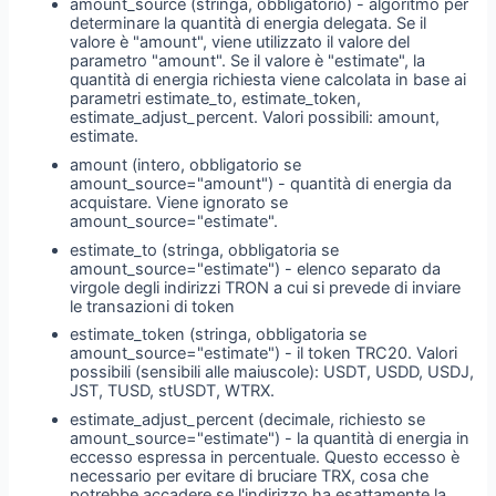
amount_source (stringa, obbligatorio) - algoritmo per
determinare la quantità di energia delegata. Se il
valore è "amount", viene utilizzato il valore del
parametro "amount". Se il valore è "estimate", la
quantità di energia richiesta viene calcolata in base ai
parametri estimate_to, estimate_token,
estimate_adjust_percent. Valori possibili: amount,
estimate.
amount (intero, obbligatorio se
amount_source="amount") - quantità di energia da
acquistare. Viene ignorato se
amount_source="estimate".
estimate_to (stringa, obbligatoria se
amount_source="estimate") - elenco separato da
virgole degli indirizzi TRON a cui si prevede di inviare
le transazioni di token
estimate_token (stringa, obbligatoria se
amount_source="estimate") - il token TRC20. Valori
possibili (sensibili alle maiuscole): USDT, USDD, USDJ,
JST, TUSD, stUSDT, WTRX.
estimate_adjust_percent (decimale, richiesto se
amount_source="estimate") - la quantità di energia in
eccesso espressa in percentuale. Questo eccesso è
necessario per evitare di bruciare TRX, cosa che
potrebbe accadere se l'indirizzo ha esattamente la