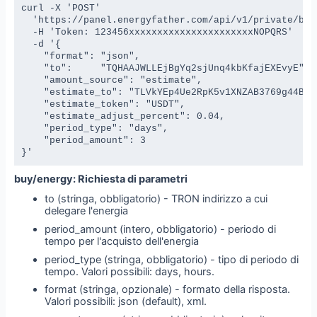
curl -X 'POST' 

  'https://panel.energyfather.com/api/v1/private/buy/
  -H 'Token: 123456xxxxxxxxxxxxxxxxxxxxxxNOPQRS' 

  -d '{

    "format": "json",

    "to":     "TQHAAJWLLEjBgYq2sjUnq4kbKfajEXEvyE",

    "amount_source": "estimate", 

    "estimate_to": "TLVkYEp4Ue2RpK5v1XNZAB3769g44BSZ
    "estimate_token": "USDT",

    "estimate_adjust_percent": 0.04,

    "period_type": "days",

    "period_amount": 3

}'
buy/energy: Richiesta di parametri
to (stringa, obbligatorio) - TRON indirizzo a cui
delegare l'energia
period_amount (intero, obbligatorio) - periodo di
tempo per l'acquisto dell'energia
period_type (stringa, obbligatorio) - tipo di periodo di
tempo. Valori possibili: days, hours.
format (stringa, opzionale) - formato della risposta.
Valori possibili: json (default), xml.