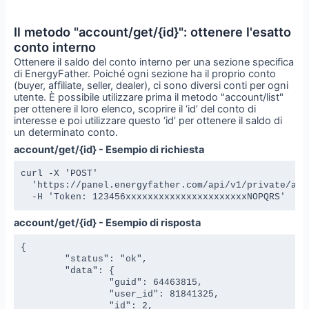
Il metodo "account/get/{id}": ottenere l'esatto
conto interno
Ottenere il saldo del conto interno per una sezione specifica
di EnergyFather. Poiché ogni sezione ha il proprio conto
(buyer, affiliate, seller, dealer), ci sono diversi conti per ogni
utente. È possibile utilizzare prima il metodo "account/list"
per ottenere il loro elenco, scoprire il ‘id’ del conto di
interesse e poi utilizzare questo ‘id’ per ottenere il saldo di
un determinato conto.
account/get/{id} - Esempio di richiesta
curl -X 'POST' 

  'https://panel.energyfather.com/api/v1/private/acco
  -H 'Token: 123456xxxxxxxxxxxxxxxxxxxxxxNOPQRS'
account/get/{id} - Esempio di risposta
{

	"status": "ok",

	"data": {

		"guid": 64463815,

		"user_id": 81841325,

		"id": 2,
