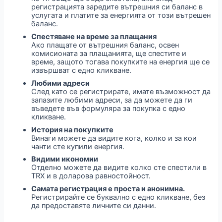
регистрацията заредите вътрешния си баланс в
услугата и платите за енергията от този вътрешен
баланс.
Спестяване на време за плащания
Ако плащате от вътрешния баланс, освен
комисионата за плащанията, ще спестите и
време, защото тогава покупките на енергия ще се
извършват с едно кликване.
Любими адреси
След като се регистрирате, имате възможност да
запазите любими адреси, за да можете да ги
въведете във формуляра за покупка с едно
кликване.
История на покупките
Винаги можете да видите кога, колко и за кои
чанти сте купили енергия.
Видими икономии
Отделно можете да видите колко сте спестили в
TRX и в доларова равностойност.
Самата регистрация е проста и анонимна.
Регистрирайте се буквално с едно кликване, без
да предоставяте личните си данни.