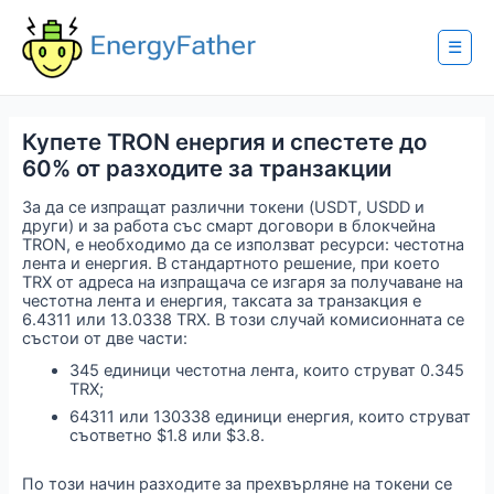
Skip
to
content
☰
Купете TRON енергия и спестете до
60% от разходите за транзакции
За да се изпращат различни токени (USDT, USDD и
други) и за работа със смарт договори в блокчейна
TRON, е необходимо да се използват ресурси: честотна
лента и енергия. В стандартното решение, при което
TRX от адреса на изпращача се изгаря за получаване на
честотна лента и енергия, таксата за транзакция е
6.4311 или 13.0338 TRX. В този случай комисионната се
състои от две части:
345 единици честотна лента, които струват 0.345
TRX;
64311 или 130338 единици енергия, които струват
съответно $1.8 или $3.8.
По този начин разходите за прехвърляне на токени се