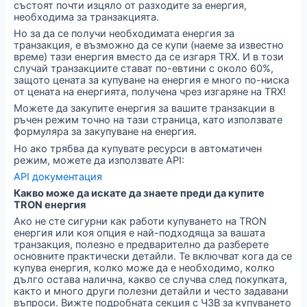
състоят почти изцяло от разходите за енергия,
необходима за транзакцията.
Но за да се получи необходимата енергия за
транзакция, е възможно да се купи (наеме за известно
време) тази енергия вместо да се изгаря TRX. И в този
случай транзакциите стават по-евтини с около 60%,
защото цената за купуване на енергия е много по-ниска
от цената на енергията, получена чрез изгаряне на TRX!
Можете да закупите енергия за вашите транзакции в
ръчен режим точно на тази страница, като използвате
формуляра за закупуване на енергия.
Но ако трябва да купувате ресурси в автоматичен
режим, можете да използвате API:
API документация
Какво може да искате да знаете преди да купите
TRON енергия
Ако не сте сигурни как работи купуването на TRON
енергия или коя опция е най-подходяща за вашата
транзакция, полезно е предварително да разберете
основните практически детайли. Те включват кога да се
купува енергия, колко може да е необходимо, колко
дълго остава налична, какво се случва след покупката,
както и много други полезни детайли и често задавани
въпроси. Вижте подробната секция с ЧЗВ за купуването