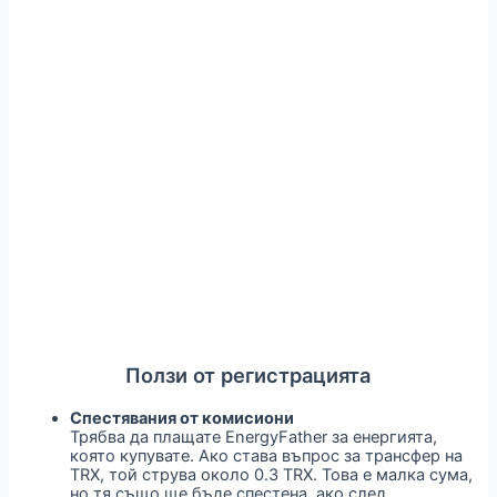
Ползи от регистрацията
Спестявания от комисиони
Трябва да плащате EnergyFather за енергията,
която купувате. Ако става въпрос за трансфер на
TRX, той струва около 0.3 TRX. Това е малка сума,
но тя също ще бъде спестена, ако след