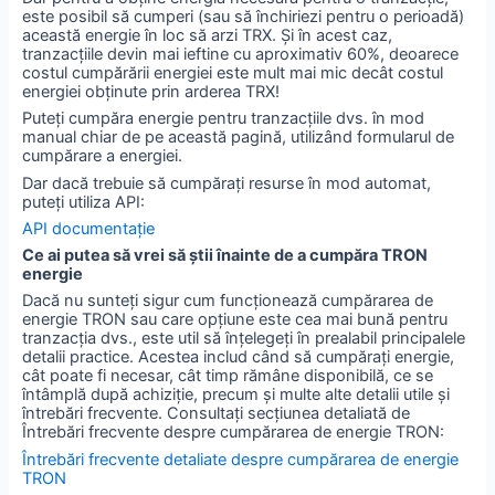
este posibil să cumperi (sau să închiriezi pentru o perioadă)
această energie în loc să arzi TRX. Și în acest caz,
tranzacțiile devin mai ieftine cu aproximativ 60%, deoarece
costul cumpărării energiei este mult mai mic decât costul
energiei obținute prin arderea TRX!
Puteți cumpăra energie pentru tranzacțiile dvs. în mod
manual chiar de pe această pagină, utilizând formularul de
cumpărare a energiei.
Dar dacă trebuie să cumpărați resurse în mod automat,
puteți utiliza API:
API documentație
Ce ai putea să vrei să știi înainte de a cumpăra TRON
energie
Dacă nu sunteți sigur cum funcționează cumpărarea de
energie TRON sau care opțiune este cea mai bună pentru
tranzacția dvs., este util să înțelegeți în prealabil principalele
detalii practice. Acestea includ când să cumpărați energie,
cât poate fi necesar, cât timp rămâne disponibilă, ce se
întâmplă după achiziție, precum și multe alte detalii utile și
întrebări frecvente. Consultați secțiunea detaliată de
Întrebări frecvente despre cumpărarea de energie TRON:
Întrebări frecvente detaliate despre cumpărarea de energie
TRON