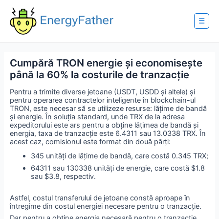
Skip
to
content
☰
Cumpără TRON energie și economisește
până la 60% la costurile de tranzacție
Pentru a trimite diverse jetoane (USDT, USDD și altele) și
pentru operarea contractelor inteligente în blockchain-ul
TRON, este necesar să se utilizeze resurse: lățime de bandă
și energie. În soluția standard, unde TRX de la adresa
expeditorului este ars pentru a obține lățimea de bandă și
energia, taxa de tranzacție este 6.4311 sau 13.0338 TRX. În
acest caz, comisionul este format din două părți:
345 unități de lățime de bandă, care costă 0.345 TRX;
64311 sau 130338 unități de energie, care costă $1.8
sau $3.8, respectiv.
Astfel, costul transferului de jetoane constă aproape în
întregime din costul energiei necesare pentru o tranzacție.
Dar pentru a obține energia necesară pentru o tranzacție,