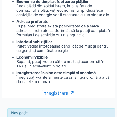
Economie de timp la efectuarea plăților
Dacă plătiți din soldul intern, în plus față de
comisionul la plăți, veți economisi timp, deoarece
achizițiile de energie vor fi efectuate cu un singur clic.
Adrese preferate
După înregistrare există posibilitatea de a salva
adresele preferate, astfel încât să le puteți completa în
formularul de achiziție cu un singur clic.
Istoricul achizițiilor
Puteți vedea întotdeauna când, cât de mult și pentru
ce genți ați cumpărat energie.
Economii vizibile
Separat, puteți vedea cât de mult ați economisit în
TRX și în echivalent în dolari.
Înregistrarea în sine este simplă și anonimă
Înregistrați-vă literalmente cu un singur clic, fără a vă
da datele personale.
Înregistrare ↗