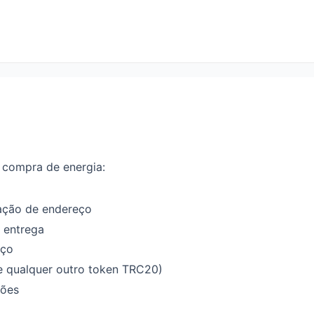
 compra de energia:
vação de endereço
e entrega
eço
(e qualquer outro token TRC20)
ções