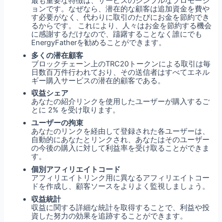
最も重要な特徴は、サービスのシンプルなプロモーシ
ョンです。なぜなら、潜在的な顧客は追加資金を費や
す必要がなく、代わりに取引のたびにお金を節約でき
るからです。 これにより、人々はお金を節約する機会
に感謝するだけなので、躊躇することなく誰にでも
EnergyFatherを勧めることができます。
多くの潜在顧客
ブロックチェーン上のTRC20トークンによる取引は毎
日数百万件行われており、その送信者はすべてエネル
ギー購入サービスの潜在的顧客である。
収益シェア
あなたの紹介リンクを使用したユーザーが購入するご
とに 2% を受け取ります。
ユーザーの拘束
あなたのリンクを経由して登録された各ユーザーは、
自動的にあなたとリンクされ、あなたはそのユーザー
の今後の購入に対して利益率を受け取ることができま
す。
個別アフィリエイトコード
アフィリエイトリンク用に異なるアフィリエイトコー
ドを作成し、顧客ソースをよりよく監視しましょう。
収益統計
収益に関する詳細な統計を取得することで、利益や投
資した努力の効果を追跡することができます。