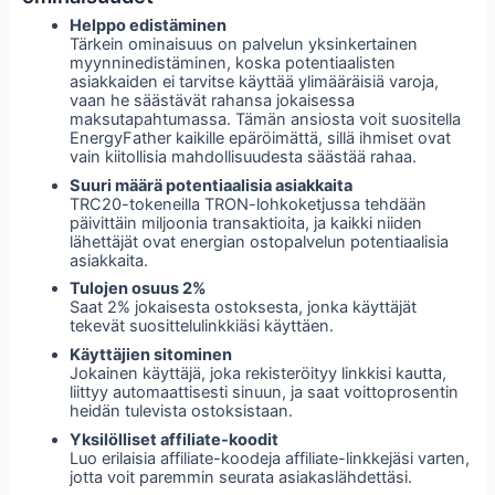
Helppo edistäminen
Tärkein ominaisuus on palvelun yksinkertainen
myynninedistäminen, koska potentiaalisten
asiakkaiden ei tarvitse käyttää ylimääräisiä varoja,
vaan he säästävät rahansa jokaisessa
maksutapahtumassa. Tämän ansiosta voit suositella
EnergyFather kaikille epäröimättä, sillä ihmiset ovat
vain kiitollisia mahdollisuudesta säästää rahaa.
Suuri määrä potentiaalisia asiakkaita
TRC20-tokeneilla TRON-lohkoketjussa tehdään
päivittäin miljoonia transaktioita, ja kaikki niiden
lähettäjät ovat energian ostopalvelun potentiaalisia
asiakkaita.
Tulojen osuus 2%
Saat 2% jokaisesta ostoksesta, jonka käyttäjät
tekevät suosittelulinkkiäsi käyttäen.
Käyttäjien sitominen
Jokainen käyttäjä, joka rekisteröityy linkkisi kautta,
liittyy automaattisesti sinuun, ja saat voittoprosentin
heidän tulevista ostoksistaan.
Yksilölliset affiliate-koodit
Luo erilaisia affiliate-koodeja affiliate-linkkejäsi varten,
jotta voit paremmin seurata asiakaslähdettäsi.