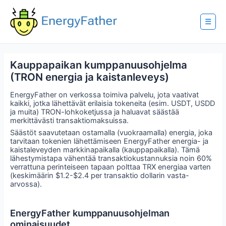
Skip
to
content
☰
Kauppapaikan kumppanuusohjelma
(TRON energia ja kaistanleveys)
EnergyFather on verkossa toimiva palvelu, jota vaativat
kaikki, jotka lähettävät erilaisia tokeneita (esim. USDT, USDD
ja muita) TRON-lohkoketjussa ja haluavat säästää
merkittävästi transaktiomaksuissa.
Säästöt saavutetaan ostamalla (vuokraamalla) energia, joka
tarvitaan tokenien lähettämiseen EnergyFather energia- ja
kaistaleveyden markkinapaikalla (kauppapaikalla). Tämä
lähestymistapa vähentää transaktiokustannuksia noin 60%
verrattuna perinteiseen tapaan polttaa TRX energiaa varten
(keskimäärin $1.2-$2.4 per transaktio dollarin vasta-
arvossa).
EnergyFather kumppanuusohjelman
ominaisuudet