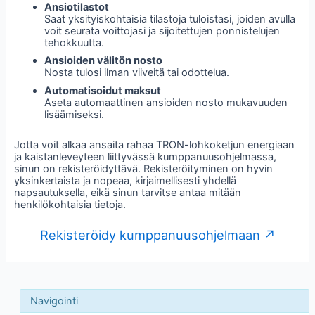
Ansiotilastot
Saat yksityiskohtaisia tilastoja tuloistasi, joiden avulla
voit seurata voittojasi ja sijoitettujen ponnistelujen
tehokkuutta.
Ansioiden välitön nosto
Nosta tulosi ilman viiveitä tai odottelua.
Automatisoidut maksut
Aseta automaattinen ansioiden nosto mukavuuden
lisäämiseksi.
Jotta voit alkaa ansaita rahaa TRON-lohkoketjun energiaan
ja kaistanleveyteen liittyvässä kumppanuusohjelmassa,
sinun on rekisteröidyttävä. Rekisteröityminen on hyvin
yksinkertaista ja nopeaa, kirjaimellisesti yhdellä
napsautuksella, eikä sinun tarvitse antaa mitään
henkilökohtaisia tietoja.
Rekisteröidy kumppanuusohjelmaan ↗