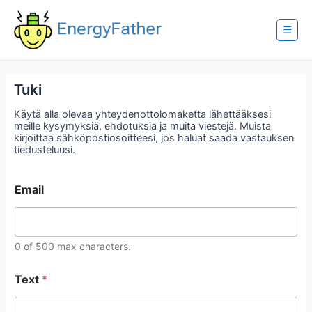
Skip
to
content
☰
Tuki
Käytä alla olevaa yhteydenottolomaketta lähettääksesi
meille kysymyksiä, ehdotuksia ja muita viestejä. Muista
kirjoittaa sähköpostiosoitteesi, jos haluat saada vastauksen
tiedusteluusi.
Email
0 of 500 max characters.
Text
*