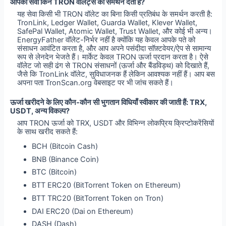
आपकी सेवा किन TRON वॉलेट्स को समर्थन देती है?
यह सेवा किसी भी TRON वॉलेट का बिना किसी प्रतिबंध के समर्थन करती है:
TronLink, Ledger Wallet, Guarda Wallet, Klever Wallet,
SafePal Wallet, Atomic Wallet, Trust Wallet, और कोई भी अन्य।
EnergyFather वॉलेट-निर्भर नहीं है क्योंकि यह केवल आपके पते को
संसाधन आवंटित करता है, और आप अपने पसंदीदा सॉफ़्टवेयर/ऐप से सामान्य
रूप से लेनदेन भेजते हैं। मार्केट केवल TRON ऊर्जा प्रदान करता है। ऐसे
वॉलेट जो सही ढंग से TRON संसाधनों (ऊर्जा और बैंडविड्थ) को दिखाते हैं,
जैसे कि TronLink वॉलेट, सुविधाजनक हैं लेकिन आवश्यक नहीं हैं। आप बस
अपना पता TronScan.org वेबसाइट पर भी जांच सकते हैं।
ऊर्जा खरीदने के लिए कौन-कौन सी भुगतान विधियाँ स्वीकार की जाती हैं: TRX,
USDT, अन्य विकल्प?
आप TRON ऊर्जा को TRX, USDT और विभिन्न लोकप्रिय क्रिप्टोकरेंसियों
के साथ खरीद सकते हैं:
BCH (Bitcoin Cash)
BNB (Binance Coin)
BTC (Bitcoin)
BTT ERC20 (BitTorrent Token on Ethereum)
BTT TRC20 (BitTorrent Token on Tron)
DAI ERC20 (Dai on Ethereum)
DASH (Dash)