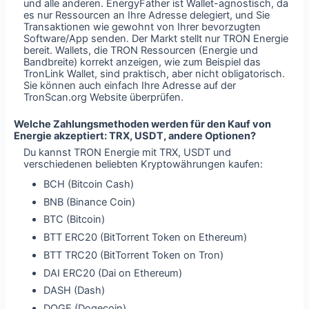
und alle anderen. EnergyFather ist Wallet-agnostisch, da
es nur Ressourcen an Ihre Adresse delegiert, und Sie
Transaktionen wie gewohnt von Ihrer bevorzugten
Software/App senden. Der Markt stellt nur TRON Energie
bereit. Wallets, die TRON Ressourcen (Energie und
Bandbreite) korrekt anzeigen, wie zum Beispiel das
TronLink Wallet, sind praktisch, aber nicht obligatorisch.
Sie können auch einfach Ihre Adresse auf der
TronScan.org Website überprüfen.
Welche Zahlungsmethoden werden für den Kauf von
Energie akzeptiert: TRX, USDT, andere Optionen?
Du kannst TRON Energie mit TRX, USDT und
verschiedenen beliebten Kryptowährungen kaufen:
BCH (Bitcoin Cash)
BNB (Binance Coin)
BTC (Bitcoin)
BTT ERC20 (BitTorrent Token on Ethereum)
BTT TRC20 (BitTorrent Token on Tron)
DAI ERC20 (Dai on Ethereum)
DASH (Dash)
DOGE (Dogecoin)