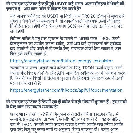
मेरे पास एक प्रोजेक्ट है जहाँ मुझे USDT कई अलग-अलग वॉलेट्स में भेजने की
ज़रूरत है - आप कौन-कौन से विकल्प पेश करते हैं?
यदि आपके प्रोजेक्ट को USDT या किसी अन्य TRC20 टोकन में बहुत सारे
भुगतान भेजने की आवश्यकता है, तो आपको पहले आवश्यक ऊर्जा की मात्रा
निर्धारित करनी होगी और फिर लगभग 60% बचाने के लिए ऊर्जा किराए पर
लेनी होगी।
विभिन्न वॉलेट में मैनुअल भुगतान के मामले में, आपको पहले TRON ऊर्जा
कैलकुलेटर का उपयोग करना चाहिए, जहाँ आप कई प्राप्तकर्ता पते सूचीबद्ध
कर सकते हैं और पहले से ही उनके लिए आवश्यक ऊर्जा देख सकते हैं, और
फिर इसे खरीद सकते हैं:
https://energyfather.com/hi/tron-energy-calculator
स्वचालित या उच्च-आवृत्ति वाले वर्कफ़्लो के लिए, TRON ऊर्जा बाज़ार ऊर्जा
गणना और किराए दोनों के लिए API-आधारित एकीकरण का भी समर्थन करता
है, जिससे आप किसी भी संख्या में भुगतान के लिए प्रोग्रामेटिक रूप से ऊर्जा
प्रदान कर सकते हैं:
https://energyfather.com/hi/docs/api/v1/documentation
मेरे पास एक प्रोजेक्ट है जिसमें एक ही वॉलेट से बड़ी संख्या में भुगतान हैं। इस मामले
के लिए कौन से समाधान उपलब्ध हैं?
अगर आप यह खोज रहे हैं कि मैनुअल खरीदारी के बिना TRON वॉलेट में
ऊर्जा कैसे बढ़ाई जाए, तो "स्मार्ट एनर्जी" फीचर पर ध्यान दें। यह स्वचालित
रूप से TRON पते को ऊर्जा प्रदान करता है ताकि आपके पास हमेशा आपके
द्वारा सेट किए गए ऊर्जा मानों के अनुसार रिजर्व उपलब्ध हों। केवल अपने