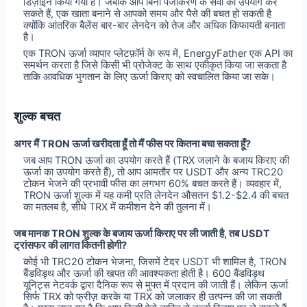
डिज़ाइन किया गया है। जबकि आप बिना पंजीकरण के सेवा का उपयोग कर
सकते हैं, एक खाता बनाने से आपको समय और पैसे की बचत हो सकती है
क्योंकि आंतरिक बैलेंस बार-बार लेनदेन को तेज और अधिक किफायती बनाता
है।
एक TRON ऊर्जा व्यापार प्लेटफ़ॉर्म के रूप में, EnergyFather एक API का
समर्थन करता है जिसे किसी भी प्रोजेक्ट के साथ एकीकृत किया जा सकता है
ताकि आवधिक भुगतान के लिए ऊर्जा किराए को स्वचालित किया जा सके।
शुल्क बचत
अगर मैं TRON ऊर्जा खरीदता हूँ तो मैं फीस पर कितना बचा सकता हूँ?
जब आप TRON ऊर्जा का उपयोग करते हैं (TRX जलाने के बजाय किराए की
ऊर्जा का उपयोग करते हैं), तो आप आमतौर पर USDT और अन्य TRC20
टोकन भेजने की प्रभावी फीस का लगभग 60% बचत करते हैं। व्यवहार में,
TRON ऊर्जा शुल्क में यह कमी प्रति लेनदेन औसतन $1.2-$2.4 की बचत
का मतलब है, सीधे TRX में कमीशन देने की तुलना में।
जब मानक TRON शुल्क के बजाय ऊर्जा किराए पर ली जाती है, तब USDT
ट्रांसफर की लागत कितनी होगी?
कोई भी TRC20 टोकन भेजना, जिसमें टेदर USDT भी शामिल है, TRON
बैंडविड्थ और ऊर्जा की खपत की आवश्यकता होती है। 600 बैंडविड्थ
यूनिट्स नेटवर्क द्वारा दैनिक रूप से मुफ्त में प्रदान की जाती हैं। लेकिन ऊर्जा
सिर्फ TRX को फ्रीज़ करके या TRX को जलाकर ही उत्पन्न की जा सकती