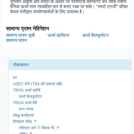
भुगतान आवृत्ति और मात्रा के आधार पर पैरामीटर्स कॉन्फ़िगर करें ताकि पर्याप्त
दैनिक ऊर्जा स्तर स्वचालित रूप से बनाए रखा जा सके। "स्मार्ट एनर्जी" फीचर
केवल पंजीकृत उपयोगकर्ताओं के लिए उपलब्ध है।
सामान्य प्रश्न नेविगेशन
सामान्य प्रश्न सूची
ऊर्जा खरीदना
ऊर्जा कैलकुलेटर
सामान्य प्रश्न
घर
USDT भेजें (TRX की जरूरत नहीं)
TRON ऊर्जा खरीदें
ऊर्जा कैलकुलेटर
TRON ऊर्जा बेचें
लाभ गणक
संबद्ध कार्यक्रम
नियंत्रण पॅनेल ↗
रजिस्टर करें (1 क्लिक में) ↗
लॉगिन ↗