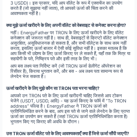
3 USDD)। इस प्रकार, यदि आप वॉलेट के रूप में एक्सचेंज का उपयोग
करते हैं (जो सुझाया नहीं जाता), तो आपको ऊर्जा की चिंता करने की
आवश्यकता नहीं है।
क्या मुझे ऊर्जा खरीदने के लिए अपनी वॉलेट को वेबसाइट से कनेक्ट करना होगा?
नहीं। EnergyFather पर TRON के लिए ऊर्जा खरीदने के लिए वॉलेट
कनेक्शन की जरूरत नहीं है। साथ ही, वेबसाइटों से क्रिप्टो वॉलेट कनेक्शन
असुरक्षित, असुविधाजनक हो सकता है, और सभी वॉलेट्स के साथ काम नहीं
करता, इसलिए ऊर्जा बाजार में ऐसी कोई सुविधा नहीं है। इसका मतलब है कि
आप किसी भी उद्देश्य के लिए ऊर्जा किराए पर ले सकते हैं, यहाँ तक कि मित्र या
सहयोगी के पते, निष्क्रिय पते और इसी तरह के लिए भी।
आप बस लक्ष्य पता निर्दिष्ट करें (जो TRON ऊर्जा डेलीगेट ऑपरेशन का
रिसीवर है), किराया भुगतान करें, और बस - अब लक्ष्य पता सामान्य रूप से
लेनदेन भेज सकता है।
ऊर्जा खरीदने के लिए मुझे कौन सा TRON पता भरना चाहिए?
आपको उन TRON पते के लिए ऊर्जा खरीदनी चाहिए जिससे आप टोकन
भेजेंगे (USDT, USDD, आदि) - यह ऊर्जा किराए के फॉर्म में “To TRON
address” फील्ड है। EnergyFather ने TRON ऊर्जा को
प्रतिनिधिमंडित करने के बाद, आप इस पते से जाने वाले लेनदेन के लिए प्राप्त
ऊर्जा का उपयोग कर सकते हैं (जहां TRON ऊर्जा प्रतिनिधिमंडित करता है)
भुगतान किए गए किराए की अवधि के दौरान।
उस TRON ऊर्जा वॉलेट पते के लिए आवश्यकताएँ क्या हैं जिसे ऊर्जा सौंपी जाएगी?