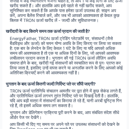
सप्ताह में कई स्थानांतरण भेजना चाहते हैं, तो आप 1 या कई दिनों के लिए ऊर्जा
खरीद सकते हैं। और हालांकि आप इसे पहले से नहीं खरीद सकते, आप
सुनिश्चित कर सकते हैं कि आपके पास हमेशा ऊर्जा उपलब्ध हो: साइन अप
करें, अपना बैलेंस रिचार्ज करें, और जब भी आपको आवश्यकता हो केवल कुछ
क्लिक में TRON ऊर्जा खरीद लें - जल्दी और सुविधाजनक।
खरीदारी के बाद कितने समय तक ऊर्जा प्रदान की जाती है?
EnergyFather, TRON ऊर्जा ट्रेडिंग प्लेटफ़ॉर्म पर, संसाधनों (जैसे
बैंडविड्थ और ऊर्जा) को चयन योग्य अवधि के लिए किराए पर लिया जा सकता
है: एक बार के लेनदेन के लिए केवल 1 घंटे के लिए या यदि आपको अधिक
समय की आवश्यकता है तो एक या अधिक दिनों के लिए, जो आपको आवश्यक
लचीलापन प्रदान करता है। भुगतान की गई TRON ऊर्जा लीज़िंग अवधि
समाप्त होने के बाद, खरीदी गई संसाधनों को स्वचालित रूप से पुनः प्राप्त कर
लिया जाता है, इसलिए उन्हें वापस करने या अनलॉक करने के लिए आपको कोई
अतिरिक्त क्रियाएँ करने की आवश्यकता नहीं है।
भुगतान के बाद ऊर्जा कितनी जल्दी निर्दिष्ट पते पर सौंपी जाएगी?
TRON ऊर्जा प्रतिनिधि संचालन आमतौर पर पूरा होने में कुछ सेकंड लगते हैं,
और प्रतिनिधित ऊर्जा लगभग तुरंत निर्दिष्ट पते पर दिखाई देती है। हालांकि,
यदि आप बड़ी मात्रा में संसाधनों का किराया ले रहे हैं, यानी अरबों यूनिट्स गिन
रहे हैं, तो इसमें अधिक समय लग सकता है।
भुगतान और डेलिगेशन प्रक्रिया पूरी करने के बाद, आप संबंधित संदेश सीधे
ऑर्डर पेज पर देखेंगे।
आप किसी भी दिए गए समय पर अपने पते पर उपलब्ध संसाधनों को देखने के