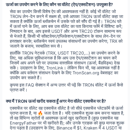
ऊर्जा का उपयोग करने के लिए कौन सा वॉलेट (ऐप/एक्सटेंशन) उपयुक्त है?
सेवा का उपयोग किसी विशेष ऐप की आवश्यकता नहीं है: कोई भी वॉलेट जो
TRON लेन-देन करने में सक्षम हो, उसे आपका TRON ऊर्जा वॉलेट कहा जा
सकता है क्योंकि ऊर्जा ब्लॉकचेन में उसके पते को सौंप दी गई है। TRON पते
में ऊर्जा पाने के लिए, आप बस उस वॉलेट का पता किराया फॉर्म में विशिष्ट करें;
निष्पादन के बाद, आप इससे USDT और अन्य TRC20 टोकन सामान्य रूप
से भेजते हैं, किसी भी सॉफ़्टवेयर/एप्लिकेशन/एक्सटेंशन के साथ लेन-देन पर
हस्ताक्षर करके; ब्लॉकचेन स्वयं उपलब्ध संसाधनों का उपयोग करेगा, TRX को
जलाने के बजाय, स्वचालित रूप से।
हालाँकि TRON नेटवर्क (TRX, USDT TRC20,...) का उपयोग करने के
लिए, यह अधिक सुविधाजनक है कि आप उस ऐप/एक्सटेंशन का चयन करें
जिसमें आप अपने पते पर उपलब्ध वास्तविक संसाधन (ऊर्जा, बैंडविड्थ) देख
सकें। उदाहरण के लिए, TronLink। लेकिन फिर भी, यह आवश्यक नहीं है
क्योंकि आप वर्तमान संसाधन देखने के लिए TronScan.org वेबसाइट का
उपयोग कर सकते हैं।
कृपया इस FAQ सेक्शन में अन्य उत्तर भी पढ़ें कि TRON वॉलेट में ऊर्जा कैसे
प्राप्त करें।
क्या मैं TRON ऊर्जा खरीद सकता हूँ अगर मेरा वॉलेट एक्सचेंज पर है?
एक्सचेंज पर वॉलेट वह एक्सचेंज वॉलेट है जो सीधे एक्सचेंज प्लेटफ़ॉर्म से ऊर्जा
प्राप्त करता है, या 🔥 जला देता है। यदि एक्सचेंज शुल्क कम करना चाहता है,
तो वह विभिन्न स्रोतों से आवश्यक ऊर्जा खुद खरीदता है (कुछ एक्सचेंज यह
EnergyFather पर भी खरीदते हैं); और उनके ग्राहक को कुछ मानक शुल्क
देना पड़ता है (उदाहरण के लिए, Binance में $1, Kraken में 4 USDT या