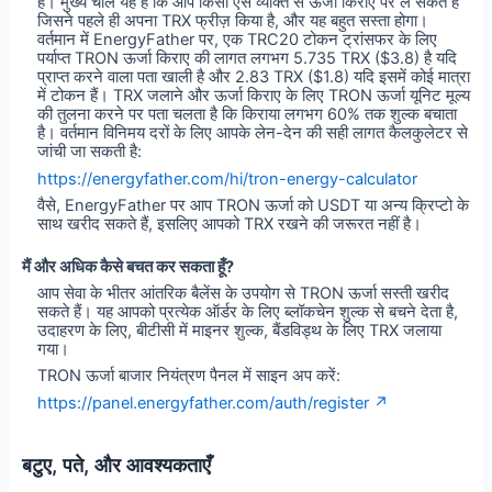
है। मुख्य चाल यह है कि आप किसी ऐसे व्यक्ति से ऊर्जा किराए पर ले सकते हैं
जिसने पहले ही अपना TRX फ्रीज़ किया है, और यह बहुत सस्ता होगा।
वर्तमान में EnergyFather पर, एक TRC20 टोकन ट्रांसफर के लिए
पर्याप्त TRON ऊर्जा किराए की लागत लगभग 5.735 TRX ($3.8) है यदि
प्राप्त करने वाला पता खाली है और 2.83 TRX ($1.8) यदि इसमें कोई मात्रा
में टोकन हैं। TRX जलाने और ऊर्जा किराए के लिए TRON ऊर्जा यूनिट मूल्य
की तुलना करने पर पता चलता है कि किराया लगभग 60% तक शुल्क बचाता
है। वर्तमान विनिमय दरों के लिए आपके लेन-देन की सही लागत कैलकुलेटर से
जांची जा सकती है:
https://energyfather.com/hi/tron-energy-calculator
वैसे, EnergyFather पर आप TRON ऊर्जा को USDT या अन्य क्रिप्टो के
साथ खरीद सकते हैं, इसलिए आपको TRX रखने की जरूरत नहीं है।
मैं और अधिक कैसे बचत कर सकता हूँ?
आप सेवा के भीतर आंतरिक बैलेंस के उपयोग से TRON ऊर्जा सस्ती खरीद
सकते हैं। यह आपको प्रत्येक ऑर्डर के लिए ब्लॉकचेन शुल्क से बचने देता है,
उदाहरण के लिए, बीटीसी में माइनर शुल्क, बैंडविड्थ के लिए TRX जलाया
गया।
TRON ऊर्जा बाजार नियंत्रण पैनल में साइन अप करें:
https://panel.energyfather.com/auth/register ↗
बटुए, पते, और आवश्यकताएँ