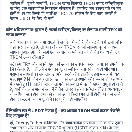
शामिल हैं। दूसरे शब्दों में, TRON ऊर्जा क्रिप्टो TRON स्मार्ट कॉन्ट्रैक्ट्स
के लिए एक सार्वभौमिक निष्पादन संसाधन है, इसलिए जब आपके पते पर यह
होती है, तो यह किसी भी समर्थित TRC‑20 टोकन के लिए काम करती है,
केवल USDT के लिए ही नहीं।
कौन अधिक लागत-कुशल है: ऊर्जा खरीदना/किराए पर लेना या अपनी TRX को
स्टेक करना?
यदि आप कभी-कभार या समूहों में लेनदेन भेजते हैं और स्टेकिंग में पूंजी लॉक
नहीं करना चाहते हैं, तो आम तौर पर TRON एनर्जी लीज़िंग चुनना अधिक
लागत-कुशल होता है, जहां एक प्रदाता आपके पते को सीमित अवधि के लिए
TRON ऊर्जा सौंपता है।
स्टेकिंग TRX और अपनी खुद की ऊर्जा का उपयोग करना लगातार उपयोग के
लिए बेहतर है, जहाँ लंबे समय तक पूंजी ब्लॉक करना स्वीकार्य हो और आप
प्राप्त संसाधनों का लगातार उपभोग करते रहें। हालाँकि, इस मामले में, यह
महत्वपूर्ण है कि दिन-प्रतिदिन ऊर्जा की खपत स्थायी और समान हो, यह ध्यान
में रखते हुए कि खाली प्राप्तकर्ता पते की स्थिति में ऊर्जा खपत दोगुनी हो जाती
है, यानी केवल समान संख्या में दैनिक लेनदेन होना पर्याप्त नहीं है। अन्यथा, या
तो अधिक खर्च होगा (आपको ग़ायब ऊर्जा किराए पर लेनी होगी) या कम खर्च
होगा (TRX के रूप में पूंजी बेकार फ्रीज़ हो जाएगी)।
मैं नियमित रूप से USDT भेजता हूँ - क्या आपका TRON ऊर्जा बाजार मंच मेरे
लिए उपयुक्त है?
हाँ, EnergyFather व्यक्तिगत और व्यावसायिक परियोजनाओं के लिए एकल
स्थानांतरण और नियमित TRC20 भुगतान (USDT टोकन आदि) के लिए