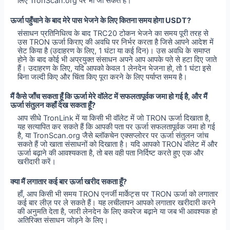
लिए TronScan.org पर भी जा सकते हैं।
ऊर्जा पहुँचाने के बाद मेरे पास भेजने के लिए कितना समय होगा USDT?
संसाधन प्रतिनिधित्व के बाद TRC20 टोकन भेजने का समय पूरी तरह से
उस TRON ऊर्जा किराए की अवधि पर निर्भर करता है जिसे आपने आदेश में
सेट किया है (उदाहरण के लिए, 1 घंटा या कई दिन)। उस अवधि के समाप्त
होने के बाद कोई भी अप्रयुक्त संसाधन अपने आप आपके पते से हटा दिए जाते
हैं। उदाहरण के लिए, यदि आपको केवल 1 लेनदेन भेजना हो, तो 1 घंटा इसे
बिना जल्दी किए और चिंता किए पूरा करने के लिए पर्याप्त समय है।
मैं कैसे जाँच सकता हूँ कि ऊर्जा मेरे वॉलेट में सफलतापूर्वक जमा हो गई है, और मैं
ऊर्जा संतुलन कहाँ देख सकता हूँ?
आप सीधे TronLink में या किसी भी वॉलेट में जो TRON ऊर्जा दिखाता है,
यह सत्यापित कर सकते हैं कि आपकी पता पर ऊर्जा सफलतापूर्वक जमा हो गई
है, या TronScan.org जैसे ब्लॉकचेन एक्सप्लोरर पर ऊर्जा संतुलन जांच
सकते हैं जो खाता संसाधनों को दिखाता है। यदि आपको TRON वॉलेट में और
ऊर्जा बढ़ाने की आवश्यकता है, तो बस वही पता निर्दिष्ट करते हुए एक और
खरीदारी करें।
क्या मैं लगातार कई बार ऊर्जा खरीद सकता हूँ?
हाँ, आप किसी भी समय TRON एनर्जी मार्केट्स पर TRON ऊर्जा को लगातार
कई बार लीज़ पर ले सकते हैं। यह लचीलापन आपको लगातार खरीदारी करने
की अनुमति देता है, जारी लेनदेन के लिए कवरेज बढ़ाने या जब भी आवश्यक हो
अतिरिक्त संसाधन जोड़ने के लिए।