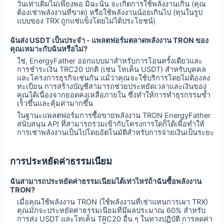
วันเท่าเดิมไม่เพียงพอ มิฉะนั้น จะเกิดการใช้พลังงานเกิน (คุณ
ต้องเช่าพลังงานที่ขาด) หรือใช้พลังงานน้อยเกินไป (ทุนในรูป
แบบของ TRX ถูกแช่แข็งโดยไม่ได้ประโยชน์)
ฉันส่ง USDT เป็นประจำ - แพลตฟอร์มตลาดพลังงาน TRON ของ
คุณเหมาะกับฉันหรือไม่?
ใช่, EnergyFather ออกแบบมาสำหรับการโอนครั้งเดียวและ
การชำระเงิน TRC20 ปกติ (เช่น โทเค็น USDT) สำหรับบุคคล
และโครงการธุรกิจเช่นกัน แม้ว่าคุณจะใช้บริการโดยไม่ต้องลง
ทะเบียน การสร้างบัญชีสามารถช่วยประหยัดเวลาและเงินของ
คุณได้เนื่องจากยอดคงเหลือภายใน ซึ่งทำให้การทำธุรกรรมซ้ำ
เร็วขึ้นและคุ้มค่ามากขึ้น
ในฐานะแพลตฟอร์มการซื้อขายพลังงาน TRON EnergyFather
สนับสนุน API ที่สามารถรวมเข้ากับโครงการใดก็ได้เพื่อทำให้
การเช่าพลังงานเป็นไปโดยอัตโนมัติสำหรับการจ่ายเงินเป็นระยะ
การประหยัดค่าธรรมเนียม
ฉันสามารถประหยัดค่าธรรมเนียมได้เท่าไหร่ถ้าฉันซื้อพลังงาน
TRON?
เมื่อคุณใช้พลังงาน TRON (ใช้พลังงานที่เช่าแทนการเผา TRX)
คุณมักจะประหยัดค่าธรรมเนียมที่มีผลประมาณ 60% สำหรับ
การส่ง USDT และโทเค็น TRC20 อื่น ๆ ในทางปฏิบัติ การลดค่า