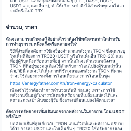
ด้วย USDT และสกุลเงินดิจิทัลอื่น ๆ (LTC, DASH, DOGE,
USDT เอง, และอื่น ๆ), ทำให้บริการเข้าถึงได้สำหรับทุกคนไม่ว่า
จะมีหรือไม่มี TRX
จำนวน, ราคา
ฉันจะสามารถกำหนดได้อย่างไรว่าต้องใช้พลังงานเท่าใดสำหรับ
การทำธุรกรรมหนึ่งครั้งหรือหลายครั้ง?
วิธีที่ง่ายที่สุดคือการใช้เครื่องคำนวณพลังงาน TRON ซึ่งคุณระบุ
โทเค็นที่ต้องการ TRC20 (USDT หรือโทเค็นอื่น TRC-20) และ
ที่อยู่ผู้รับหนึ่งหรือหลายที่อยู่ จากนั้นมันจะคำนวณพลังงาน
TRON ที่ที่อยู่ของคุณต้องใช้สำหรับการโอนไปยังผู้รับเหล่านั้น
ด้วยวิธีนี้ คุณจะได้เห็นภาพที่ชัดเจนของพลังงาน TRON ที่คาด
ว่าจะใช้ต่อธุรกรรมทั้งการโอนเดี่ยวและการโอนเป็นชุด
https://energyfather.com/th/tron-energy-calculator
เพียงจำไว้ว่าต้องทำการคำนวณทันที ก่อนส่ง เพราะการใช้
พลังงานขึ้นอยู่กับพารามิเตอร์เครือข่ายที่เปลี่ยนแปลงได้และ
สถานะกระเป๋าเงินของผู้รับ ซึ่งอาจเปลี่ยนแปลงได้ตามเวลา
ต้องการทรัพยากรเพิ่มเติมนอกจากพลังงานในการถ่ายโอน USDT
หรือไม่?
บทคัดย่อสั้นที่สุดเกี่ยวกับ TRON แบนด์วิดท์และพลังงาน อธิบาย
ได้ว่า การส่ง USDT และโทเค็นอื่น ๆ TRC20 ใช้ทรัพยากรสอง