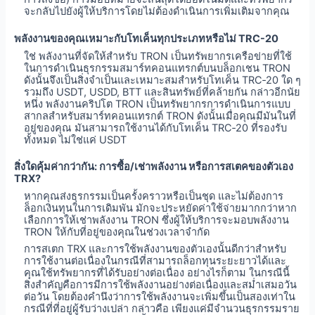
จะกลับไปยังผู้ให้บริการโดยไม่ต้องดำเนินการเพิ่มเติมจากคุณ
พลังงานของคุณเหมาะกับโทเค็นทุกประเภทหรือไม่ TRC-20
ใช่ พลังงานที่จัดให้สำหรับ TRON เป็นทรัพยากรเครือข่ายที่ใช้
ในการดำเนินธุรกรรมสมาร์ทคอนแทรกต์บนบล็อกเชน TRON
ดังนั้นจึงเป็นสิ่งจำเป็นและเหมาะสมสำหรับโทเค็น TRC‑20 ใด ๆ
รวมถึง USDT, USDD, BTT และสินทรัพย์ที่คล้ายกัน กล่าวอีกนัย
หนึ่ง พลังงานคริปโต TRON เป็นทรัพยากรการดำเนินการแบบ
สากลสำหรับสมาร์ทคอนแทรกต์ TRON ดังนั้นเมื่อคุณมีมันในที่
อยู่ของคุณ มันสามารถใช้งานได้กับโทเค็น TRC‑20 ที่รองรับ
ทั้งหมด ไม่ใช่แค่ USDT
สิ่งใดคุ้มค่ากว่ากัน: การซื้อ/เช่าพลังงาน หรือการสเตคของตัวเอง
TRX?
หากคุณส่งธุรกรรมเป็นครั้งคราวหรือเป็นชุด และไม่ต้องการ
ล็อกเงินทุนในการเดิมพัน มักจะประหยัดค่าใช้จ่ายมากกว่าหาก
เลือกการให้เช่าพลังงาน TRON ซึ่งผู้ให้บริการจะมอบพลังงาน
TRON ให้กับที่อยู่ของคุณในช่วงเวลาจำกัด
การสเตก TRX และการใช้พลังงานของตัวเองนั้นดีกว่าสำหรับ
การใช้งานต่อเนื่องในกรณีที่สามารถล็อกทุนระยะยาวได้และ
คุณใช้ทรัพยากรที่ได้รับอย่างต่อเนื่อง อย่างไรก็ตาม ในกรณีนี้
สิ่งสำคัญคือการมีการใช้พลังงานอย่างต่อเนื่องและสม่ำเสมอวัน
ต่อวัน โดยต้องคำนึงว่าการใช้พลังงานจะเพิ่มขึ้นเป็นสองเท่าใน
กรณีที่ที่อยู่ผู้รับว่างเปล่า กล่าวคือ เพียงแค่มีจำนวนธุรกรรมราย