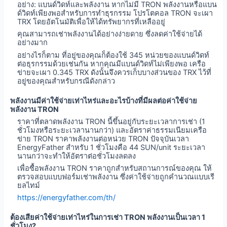
อย่าง: แบนด์วิดท์และพลังงาน หากไม่มี TRON พลังงานหรือแบน
ด์วิดท์เพียงพอสำหรับการทำธุรกรรม โปรโตคอล TRON จะเผา
TRX โดยอัตโนมัติเพื่อให้ได้ทรัพยากรที่เหลืออยู่
คุณสามารถเช่าพลังงานได้อย่างง่ายดาย ซึ่งลดค่าใช้จ่ายได้
อย่างมาก
อย่างไรก็ตาม ที่อยู่ของคุณก็ต้องใช้ 345 หน่วยของแบนด์วิดท์
ต่อธุรกรรมด้วยเช่นกัน หากคุณมีแบนด์วิดท์ไม่เพียงพอ เครือ
ข่ายจะเผา 0.345 TRX ดังนั้นจึงควรเก็บบางส่วนของ TRX ไว้ที่
อยู่ของคุณสำหรับกรณีดังกล่าว
พลังงานมีค่าใช้จ่ายเท่าไหร่และอะไรบ้างที่มีผลต่อค่าใช้จ่าย
พลังงาน TRON
ราคาที่ตลาดพลังงาน TRON นี้ขึ้นอยู่กับระยะเวลาการเช่า (1
ชั่วโมงหรือระยะเวลานานกว่า) และอัตราค่าธรรมเนียมเครือ
ข่าย TRON ราคาพลังงานต่อหน่วย TRON ปัจจุบันเวลา
EnergyFather สำหรับ 1 ชั่วโมงคือ 44 SUN/unit ระยะเวลา
นานกว่าจะทำให้อัตราต่อชั่วโมงลดลง
เพื่อซื้อพลังงาน TRON ราคาถูกสำหรับสถานการณ์ของคุณ ให้
ตรวจสอบแบบฟอร์มเช่าพลังงาน ซึ่งค่าใช้จ่ายถูกคำนวณแบบเรี
ยลไทม์
https://energyfather.com/th/
ต้องเสียค่าใช้จ่ายเท่าไหร่ในการเช่า TRON พลังงานเป็นเวลา 1
ชั่วโมง?