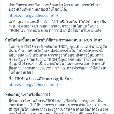
สำหรับการเช่าทรัพยากรเพียงครั้งเดียว คุณสามารถใช้แบบ
ฟอร์มเว็บที่หน้าหลักของเว็บไซต์นี้ได้:
https://energyfather.com/th/
แต่ถ้าคุณวางแผนที่จะส่ง USDT หรือโทเค็น TRC20 อื่น ๆ เป็น
ระยะ ๆ คุณอาจประหยัดเวลาและค่าธรรมเนียมเครือข่าย
TRON โดยการสมัครและทำการฝากเพื่อใช้งานในภายหลัง
มีคู่มือทีละขั้นตอนเกี่ยวกับวิธีการเช่าพลังงานบน TRON ไหม?
ในการเข้าใจวิธีการรับพลังงาน TRON คุณเพียงแค่ทำตามคู่มือ
สั้น 4 ขั้นตอนที่อยู่ใกล้แบบฟอร์มการซื้อในเว็บไซต์บริการ ซึ่ง
อธิบายแต่ละขั้นตอนตั้งแต่การกรอกที่อยู่จนถึงการยืนยันการ
ชำระเงิน ตลาดพลังงาน TRON นี้ถูกออกแบบมาให้เป็นแหล่ง
ข้อมูลที่ใช้งานง่าย เนื่องจากมันนำคุณผ่านการเลือกปริมาณที่
ต้องการ การตั้งค่าระยะเวลาเช่า และการทำรายการให้เสร็จสิ้น
ในขั้นตอนเดียว
ซื้อ TRON พลังงานที่ไหนและดูคู่มือสั้น ๆ:
https://energyfather.com/th/
พลังงานถูกเช่าหรือซื้อถาวร?
นี่คือการให้เช่าพลังงานTRON กล่าวคือทรัพยากรถูกเช่าเป็น
เวลาชั่วคราว ไม่ได้ขายถาวร สรุปสั้น ๆ การเช่าพลังงานTRON
สิ้นสุดเมื่อใด: หลังจากระยะเวลาเช่าสิ้นสุด (คุณเลือกได้ระหว่าง
การสั่งซื้อ) การมอบหมายจะสิ้นสุดโดยอัตโนมัติและทรัพยากร