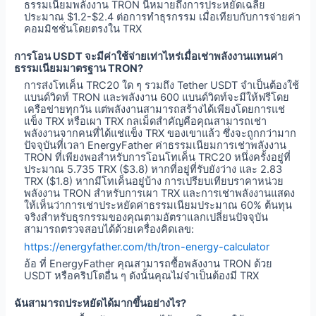
ธรรมเนียมพลังงาน TRON นี้หมายถึงการประหยัดเฉลี่ย
ประมาณ $1.2-$2.4 ต่อการทำธุรกรรม เมื่อเทียบกับการจ่ายค่า
คอมมิชชั่นโดยตรงใน TRX
การโอน USDT จะมีค่าใช้จ่ายเท่าไหร่เมื่อเช่าพลังงานแทนค่า
ธรรมเนียมมาตรฐาน TRON?
การส่งโทเค็น TRC20 ใด ๆ รวมถึง Tether USDT จำเป็นต้องใช้
แบนด์วิดท์ TRON และพลังงาน 600 แบนด์วิดท์จะมีให้ฟรีโดย
เครือข่ายทุกวัน แต่พลังงานสามารถสร้างได้เพียงโดยการแช่
แข็ง TRX หรือเผา TRX กลเม็ดสำคัญคือคุณสามารถเช่า
พลังงานจากคนที่ได้แช่แข็ง TRX ของเขาแล้ว ซึ่งจะถูกกว่ามาก
ปัจจุบันที่เวลา EnergyFather ค่าธรรมเนียมการเช่าพลังงาน
TRON ที่เพียงพอสำหรับการโอนโทเค็น TRC20 หนึ่งครั้งอยู่ที่
ประมาณ 5.735 TRX ($3.8) หากที่อยู่ที่รับยังว่าง และ 2.83
TRX ($1.8) หากมีโทเค็นอยู่บ้าง การเปรียบเทียบราคาหน่วย
พลังงาน TRON สำหรับการเผา TRX และการเช่าพลังงานแสดง
ให้เห็นว่าการเช่าประหยัดค่าธรรมเนียมประมาณ 60% ต้นทุน
จริงสำหรับธุรกรรมของคุณตามอัตราแลกเปลี่ยนปัจจุบัน
สามารถตรวจสอบได้ด้วยเครื่องคิดเลข:
https://energyfather.com/th/tron-energy-calculator
อ้อ ที่ EnergyFather คุณสามารถซื้อพลังงาน TRON ด้วย
USDT หรือคริปโตอื่น ๆ ดังนั้นคุณไม่จำเป็นต้องมี TRX
ฉันสามารถประหยัดได้มากขึ้นอย่างไร?