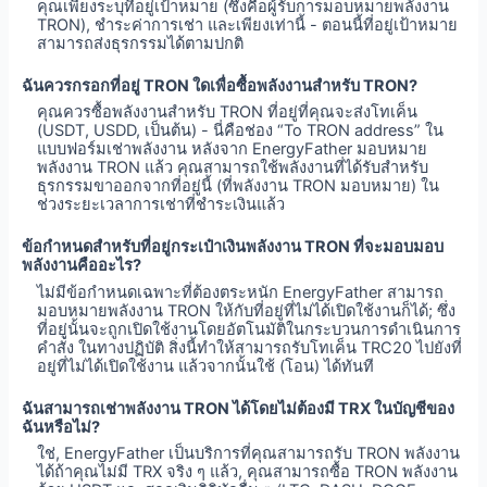
คุณเพียงระบุที่อยู่เป้าหมาย (ซึ่งคือผู้รับการมอบหมายพลังงาน
TRON), ชำระค่าการเช่า และเพียงเท่านี้ - ตอนนี้ที่อยู่เป้าหมาย
สามารถส่งธุรกรรมได้ตามปกติ
ฉันควรกรอกที่อยู่ TRON ใดเพื่อซื้อพลังงานสำหรับ TRON?
คุณควรซื้อพลังงานสำหรับ TRON ที่อยู่ที่คุณจะส่งโทเค็น
(USDT, USDD, เป็นต้น) - นี่คือช่อง “To TRON address” ใน
แบบฟอร์มเช่าพลังงาน หลังจาก EnergyFather มอบหมาย
พลังงาน TRON แล้ว คุณสามารถใช้พลังงานที่ได้รับสำหรับ
ธุรกรรมขาออกจากที่อยู่นี้ (ที่พลังงาน TRON มอบหมาย) ใน
ช่วงระยะเวลาการเช่าที่ชำระเงินแล้ว
ข้อกำหนดสำหรับที่อยู่กระเป๋าเงินพลังงาน TRON ที่จะมอบมอบ
พลังงานคืออะไร?
ไม่มีข้อกำหนดเฉพาะที่ต้องตระหนัก EnergyFather สามารถ
มอบหมายพลังงาน TRON ให้กับที่อยู่ที่ไม่ได้เปิดใช้งานก็ได้; ซึ่ง
ที่อยู่นั้นจะถูกเปิดใช้งานโดยอัตโนมัติในกระบวนการดำเนินการ
คำสั่ง ในทางปฏิบัติ สิ่งนี้ทำให้สามารถรับโทเค็น TRC20 ไปยังที่
อยู่ที่ไม่ได้เปิดใช้งาน แล้วจากนั้นใช้ (โอน) ได้ทันที
ฉันสามารถเช่าพลังงาน TRON ได้โดยไม่ต้องมี TRX ในบัญชีของ
ฉันหรือไม่?
ใช่, EnergyFather เป็นบริการที่คุณสามารถรับ TRON พลังงาน
ได้ถ้าคุณไม่มี TRX จริง ๆ แล้ว, คุณสามารถซื้อ TRON พลังงาน