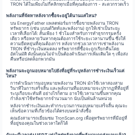
TRON ได้ในเพียงไม่กี่คลิกทุกเมื่อที่คุณต้องการ - สะดวกรวดเร็ว
พลังงานที่จัดหาหลังจากซื้อจะอยู่ได้นานแค่ไหน?
บน EnergyFather แพลตฟอร์มการซื้อขายพลังงาน TRON
ทรัพยากร (เช่น แบนด์วิดท์และพลังงาน) ถูกให้เช่าเป็นระยะ
เวลาที่เลือกได้: สั้นเพียง 1 ชั่วโมงสำหรับการทำธุรกรรมครั้ง
เดียว หรือหลายวันหากคุณต้องการใช้ระยะเวลานานขึ้น ซึ่งให้
ความยืดหยุ่นที่คุณต้องการ หลังจากช่วงเวลาการเช่าพลังงาน
TRON ที่ชำระเงินหมดลง ทรัพยากรที่ซื้อจะถูกเรียกคืนโดย
อัตโนมัติ ดังนั้นคุณไม่จำเป็นต้องดำเนินการเพิ่มเติมใด ๆ เพื่อส่ง
คืนหรือปลดล็อกพวกมัน
พลังงานจะถูกมอบหมายไปยังที่อยู่ที่ระบุหลังการชำระเงินเร็วแค่
ไหน?
การดำเนินการมอบหมายพลังงาน TRON มักใช้เวลาสองสาม
วินาทีในการเสร็จสิ้น และพลังงานที่มอบหมายจะปรากฏที่ที่อยู่ที่
ระบุเกือบจะทันที อย่างไรก็ตาม อาจใช้เวลานานขึ้นหากคุณ
กำลังเช่าใช้ทรัพยากรจำนวนมาก นับเป็นพันล้านหน่วย
หลังจากชำระเงินและทำกระบวนการมอบหมายเสร็จสิ้น คุณจะ
เห็นข้อความที่เกี่ยวข้องได้ตรงบนหน้าสั่งซื้อ
คุณยังสามารถเยี่ยมชม TronScan.org เพื่อดูทรัพยากรที่มีอยู่ที่
ที่อยู่ของคุณในช่วงเวลาใดก็ได้