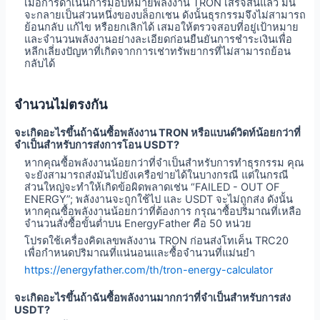
เมื่อการดำเนินการมอบหมายพลังงาน TRON เสร็จสิ้นแล้ว มัน
จะกลายเป็นส่วนหนึ่งของบล็อกเชน ดังนั้นธุรกรรมจึงไม่สามารถ
ย้อนกลับ แก้ไข หรือยกเลิกได้ เสมอให้ตรวจสอบที่อยู่เป้าหมาย
และจำนวนพลังงานอย่างละเอียดก่อนยืนยันการชำระเงินเพื่อ
หลีกเลี่ยงปัญหาที่เกิดจากการเช่าทรัพยากรที่ไม่สามารถย้อน
กลับได้
จำนวนไม่ตรงกัน
จะเกิดอะไรขึ้นถ้าฉันซื้อพลังงาน TRON หรือแบนด์วิดท์น้อยกว่าที่
จำเป็นสำหรับการส่งการโอน USDT?
หากคุณซื้อพลังงานน้อยกว่าที่จำเป็นสำหรับการทำธุรกรรม คุณ
จะยังสามารถส่งมันไปยังเครือข่ายได้ในบางกรณี แต่ในกรณี
ส่วนใหญ่จะทำให้เกิดข้อผิดพลาดเช่น “FAILED - OUT OF
ENERGY”; พลังงานจะถูกใช้ไป และ USDT จะไม่ถูกส่ง ดังนั้น
หากคุณซื้อพลังงานน้อยกว่าที่ต้องการ กรุณาซื้อปริมาณที่เหลือ
จำนวนสั่งซื้อขั้นต่ำบน EnergyFather คือ 50 หน่วย
โปรดใช้เครื่องคิดเลขพลังงาน TRON ก่อนส่งโทเค็น TRC20
เพื่อกำหนดปริมาณที่แน่นอนและซื้อจำนวนที่แม่นยำ
https://energyfather.com/th/tron-energy-calculator
จะเกิดอะไรขึ้นถ้าฉันซื้อพลังงานมากกว่าที่จำเป็นสำหรับการส่ง
USDT?