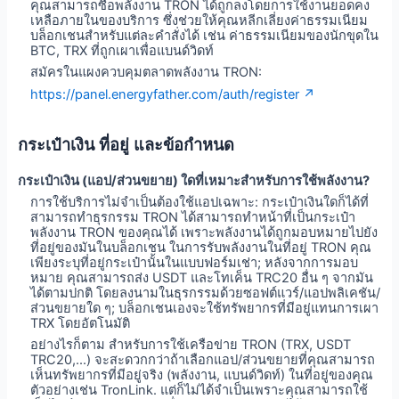
คุณสามารถซื้อพลังงาน TRON ได้ถูกลงโดยการใช้งานยอดคง
เหลือภายในของบริการ ซึ่งช่วยให้คุณหลีกเลี่ยงค่าธรรมเนียม
บล็อกเชนสำหรับแต่ละคำสั่งได้ เช่น ค่าธรรมเนียมของนักขุดใน
BTC, TRX ที่ถูกเผาเพื่อแบนด์วิดท์
สมัครในแผงควบคุมตลาดพลังงาน TRON:
https://panel.energyfather.com/auth/register ↗
กระเป๋าเงิน ที่อยู่ และข้อกำหนด
กระเป๋าเงิน (แอป/ส่วนขยาย) ใดที่เหมาะสำหรับการใช้พลังงาน?
การใช้บริการไม่จำเป็นต้องใช้แอปเฉพาะ: กระเป๋าเงินใดก็ได้ที่
สามารถทำธุรกรรม TRON ได้สามารถทำหน้าที่เป็นกระเป๋า
พลังงาน TRON ของคุณได้ เพราะพลังงานได้ถูกมอบหมายไปยัง
ที่อยู่ของมันในบล็อกเชน ในการรับพลังงานในที่อยู่ TRON คุณ
เพียงระบุที่อยู่กระเป๋านั้นในแบบฟอร์มเช่า; หลังจากการมอบ
หมาย คุณสามารถส่ง USDT และโทเค็น TRC20 อื่น ๆ จากมัน
ได้ตามปกติ โดยลงนามในธุรกรรมด้วยซอฟต์แวร์/แอปพลิเคชัน/
ส่วนขยายใด ๆ; บล็อกเชนเองจะใช้ทรัพยากรที่มีอยู่แทนการเผา
TRX โดยอัตโนมัติ
อย่างไรก็ตาม สำหรับการใช้เครือข่าย TRON (TRX, USDT
TRC20,...) จะสะดวกกว่าถ้าเลือกแอป/ส่วนขยายที่คุณสามารถ
เห็นทรัพยากรที่มีอยู่จริง (พลังงาน, แบนด์วิดท์) ในที่อยู่ของคุณ
ตัวอย่างเช่น TronLink. แต่ก็ไม่ได้จำเป็นเพราะคุณสามารถใช้