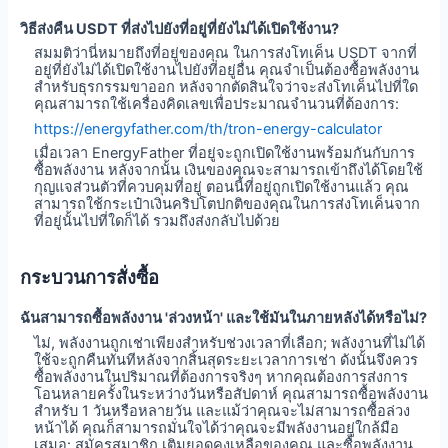
วิธีส่งคืน USDT ที่ส่งไปยังที่อยู่ที่ยังไม่ได้เปิดใช้งาน?
สมมติว่านี่หมายถึงที่อยู่ของคุณ ในการส่งโทเค็น USDT จากที่
อยู่ที่ยังไม่ได้เปิดใช้งานไปยังที่อยู่อื่น คุณจำเป็นต้องซื้อพลังงาน
สำหรับธุรกรรมขาออก หลังจากตัดสินใจว่าจะส่งโทเค็นไปที่ใด
คุณสามารถใช้เครื่องคิดเลขเพื่อประมาณจำนวนที่ต้องการ:
https://energyfather.com/th/tron-energy-calculator
เมื่อเวลา EnergyFather ที่อยู่จะถูกเปิดใช้งานพร้อมกันกับการ
ซื้อพลังงาน หลังจากนั้น เงินของคุณจะสามารถเข้าถึงได้โดยใช้
กุญแจส่วนตัวที่ควบคุมที่อยู่ ตอนนี้ที่อยู่ถูกเปิดใช้งานแล้ว คุณ
สามารถใช้กระเป๋าเงินคริปโตปกติของคุณในการส่งโทเค็นจาก
ที่อยู่นั้นไปที่ใดก็ได้ รวมถึงส่งกลับไปด้วย
กระบวนการสั่งซื้อ
ฉันสามารถซื้อพลังงาน 'ล่วงหน้า' และใช้มันในภายหลังได้หรือไม่?
ไม่, พลังงานถูกเช่าเพียงสำหรับช่วงเวลาที่เลือก; พลังงานที่ไม่ได้
ใช้จะถูกคืนทันทีหลังจากสิ้นสุดระยะเวลาการเช่า ดังนั้นจึงควร
ซื้อพลังงานในปริมาณที่ต้องการจริงๆ หากคุณต้องการส่งการ
โอนหลายครั้งในระหว่างวันหรือสัปดาห์ คุณสามารถซื้อพลังงาน
สำหรับ 1 วันหรือหลายวัน และแม้ว่าคุณจะไม่สามารถซื้อล่วง
หน้าได้ คุณก็สามารถมั่นใจได้ว่าคุณจะมีพลังงานอยู่ใกล้มือ
เสมอ: สมัครสมาชิก เติมยอดคงเหลือของคุณ และซื้อพลังงาน