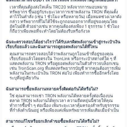
ฉันจะมีเวลาส่ง USDT เท่าไหร่หลังจากที่พลังงานถูกส่งมอบแล้ว?
เวลาที่คุณต้องส่งโทเค็น TRC20 หลังจากการมอบหมาย
ทรัพยากร ขึ้นอยู่กับระยะเวลาการเช่าพลังงาน TRON ที่คุณตั้ง
ค่าไว้ในคำสั่ง (เช่น 1 ชั่วโมง หรือหลายวัน) เมื่อหมดช่วงเวลาดัง
กล่าว ทรัพยากรที่ไม่ได้ใช้จะถูกถอนออกจากที่อยู่ของคุณโดย
อัตโนมัติ ตัวอย่างเช่น หากคุณต้องส่งเพียง 1 ธุรกรรม 1 ชั่วโมง
ก็ถือว่าเพียงพอที่จะทำโดยไม่ต้องรีบหรือกังวล
ฉันจะตรวจสอบได้อย่างไรว่าได้รับเครดิตพลังงานเข้าสู่กระเป๋าเงิน
เรียบร้อยแล้ว และฉันสามารถดูยอดพลังงานได้ที่ไหน
คุณสามารถตรวจสอบได้ว่าพลังงานถูกโอนเข้าที่อยู่ของคุณ
เรียบร้อยแล้วโดยตรงใน TronLink หรือกระเป๋าสตางค์ใด ๆ ที่
แสดงพลังงาน TRON หรือดูยอดพลังงานในตัวสำรวจบล็อกเชน
เช่น TronScan.org ที่แสดงทรัพยากรบัญชี หากคุณต้องการเพิ่ม
พลังงานในกระเป๋าเงิน TRON ต่อไป เพียงทำการซื้ออีกครั้งโดย
ระบุที่อยู่เดียวกัน
ฉันสามารถซื้อพลังงานหลายครั้งติดต่อกันได้หรือไม่?
ใช่ คุณสามารถเช่า TRON พลังงานได้หลายครั้งต่อเนื่องบน
ตลาด TRON พลังงานได้ทุกเวลา ความยืดหยุ่นนี้ช่วยให้คุณ
ทำการซื้อซ้ำ ๆ ต่อเนื่อง เพิ่มระยะเวลาคุ้มครองสำหรับธุรกรรม
ที่กำลังดำเนินอยู่ หรือเพียงแค่เพิ่มทรัพยากรเพิ่มเติมเมื่อจำเป็น
สามารถแก้ไขหรือยกเลิกคำขอซื้อพลังงานได้หรือไม่?