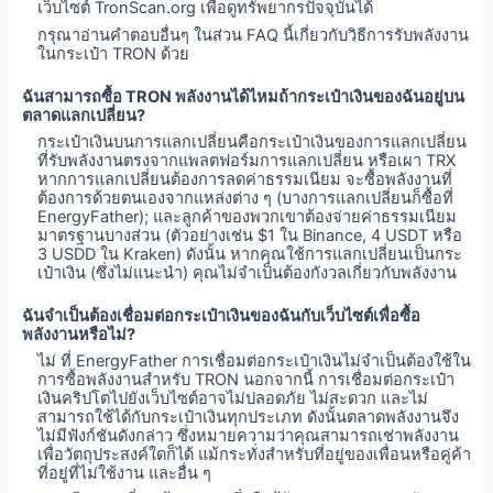
เว็บไซต์ TronScan.org เพื่อดูทรัพยากรปัจจุบันได้
กรุณาอ่านคำตอบอื่นๆ ในส่วน FAQ นี้เกี่ยวกับวิธีการรับพลังงาน
ในกระเป๋า TRON ด้วย
ฉันสามารถซื้อ TRON พลังงานได้ไหมถ้ากระเป๋าเงินของฉันอยู่บน
ตลาดแลกเปลี่ยน?
กระเป๋าเงินบนการแลกเปลี่ยนคือกระเป๋าเงินของการแลกเปลี่ยน
ที่รับพลังงานตรงจากแพลตฟอร์มการแลกเปลี่ยน หรือเผา TRX
หากการแลกเปลี่ยนต้องการลดค่าธรรมเนียม จะซื้อพลังงานที่
ต้องการด้วยตนเองจากแหล่งต่าง ๆ (บางการแลกเปลี่ยนก็ซื้อที่
EnergyFather); และลูกค้าของพวกเขาต้องจ่ายค่าธรรมเนียม
มาตรฐานบางส่วน (ตัวอย่างเช่น $1 ใน Binance, 4 USDT หรือ
3 USDD ใน Kraken) ดังนั้น หากคุณใช้การแลกเปลี่ยนเป็นกระ
เป๋าเงิน (ซึ่งไม่แนะนำ) คุณไม่จำเป็นต้องกังวลเกี่ยวกับพลังงาน
ฉันจำเป็นต้องเชื่อมต่อกระเป๋าเงินของฉันกับเว็บไซต์เพื่อซื้อ
พลังงานหรือไม่?
ไม่ ที่ EnergyFather การเชื่อมต่อกระเป๋าเงินไม่จำเป็นต้องใช้ใน
การซื้อพลังงานสำหรับ TRON นอกจากนี้ การเชื่อมต่อกระเป๋า
เงินคริปโตไปยังเว็บไซต์อาจไม่ปลอดภัย ไม่สะดวก และไม่
สามารถใช้ได้กับกระเป๋าเงินทุกประเภท ดังนั้นตลาดพลังงานจึง
ไม่มีฟังก์ชันดังกล่าว ซึ่งหมายความว่าคุณสามารถเช่าพลังงาน
เพื่อวัตถุประสงค์ใดก็ได้ แม้กระทั่งสำหรับที่อยู่ของเพื่อนหรือคู่ค้า
ที่อยู่ที่ไม่ใช้งาน และอื่น ๆ