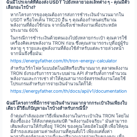
ฉันมีโปรเจกต์ที่ต้องส่ง USDT ไปยังหลายวอลเล็ทต่าง ๆ - คุณมีตัว
เลือกอะไรบ้าง?
หากโครงการของคุณต้องการส่งการชำระเงินจำนวนมากใน
USDT หรือโทเค็น TRC20 อื่น ๆ คุณต้องกำหนดปริมาณ
พลังงานที่ต้องใช้ก่อน จากนั้นจึงเช่าพลังงานเพื่อประหยัด
ประมาณ 60%
ในกรณีการชำระเงินด้วยตนเองไปยังหลายกระเป๋า คุณควรใช้
เครื่องคิดเลขพลังงาน TRON ก่อน ซึ่งคุณสามารถระบุที่อยู่ผู้รับ
หลาย ๆ รายและดูพลังงานที่ต้องใช้สำหรับแต่ละรายล่วงหน้า
จากนั้นจึงซื้อมัน:
https://energyfather.com/th/tron-energy-calculator
สำหรับเวิร์กโฟลว์แบบอัตโนมัติหรือปริมาณมาก ตลาดพลังงาน
TRON ยังรองรับการรวมระบบผ่าน API สำหรับทั้งการคำนวณ
พลังงานและการเช่า ทำให้คุณสามารถจัดสรรพลังงานโดยใช้
โปรแกรมสำหรับการจ่ายเงินจำนวนใดก็ได้:
https://energyfather.com/th/docs/api/v1/documentation
ฉันมีโครงการที่มีการจ่ายเงินจำนวนมากจากกระเป๋าเงินเพียงใบ
เดียว มีวิธีแก้ปัญหาอะไรบ้างสำหรับกรณีนี้?
ถ้าคุณกำลังมองหาวิธีเพิ่มพลังงานในกระเป๋าเงิน TRON โดยไม่
ต้องซื้อเอง ให้สังเกตคุณสมบัติ "พลังงานอัจฉริยะ" มันสามารถ
เติมพลังงานให้กับที่อยู่ TRON ของคุณโดยอัตโนมัติ เพื่อให้คุณ
มีสำรองเสมอตามค่าพลังงานที่คุณตั้งไว้ เพียงแค่ตั้งค่า
พารามิเตอร์ตามความถี่และปริมาณการจ่ายเงินของคุณ เพื่อ