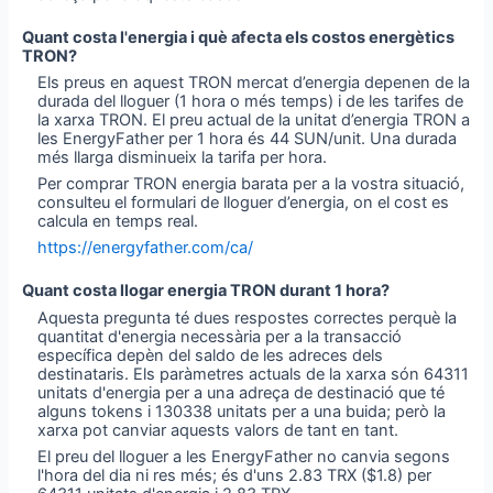
Quant costa l'energia i què afecta els costos energètics
TRON?
Els preus en aquest TRON mercat d’energia depenen de la
durada del lloguer (1 hora o més temps) i de les tarifes de
la xarxa TRON. El preu actual de la unitat d’energia TRON a
les EnergyFather per 1 hora és 44 SUN/unit. Una durada
més llarga disminueix la tarifa per hora.
Per comprar TRON energia barata per a la vostra situació,
consulteu el formulari de lloguer d’energia, on el cost es
calcula en temps real.
https://energyfather.com/ca/
Quant costa llogar energia TRON durant 1 hora?
Aquesta pregunta té dues respostes correctes perquè la
quantitat d'energia necessària per a la transacció
específica depèn del saldo de les adreces dels
destinataris. Els paràmetres actuals de la xarxa són 64311
unitats d'energia per a una adreça de destinació que té
alguns tokens i 130338 unitats per a una buida; però la
xarxa pot canviar aquests valors de tant en tant.
El preu del lloguer a les EnergyFather no canvia segons
l'hora del dia ni res més; és d'uns 2.83 TRX ($1.8) per