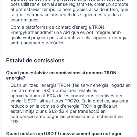
pots utilitzar el servei sense registrar-te, crear un compte
et pot estalviar temps i diners gràcies al saldo intern, que
fa que les transaccions repetides siguin més ràpides i
econòmiques.
Com a plataforma de comerç d’energia TRON,
EnergyFather admet una API que es pot integrar amb
qualsevol projecte per automatitzar els lloguers d’energia
amb pagaments periòdics.
Estalvi de comissions
Quant puc estalviar en comissions si compro TRON
energia?
Quan utilitzes l'energia TRON (fes servir energia llogada en
lloc de cremar TRX), normalment estalvies
aproximadament 60% de les comissions efectives per
enviar USDT i altres fitxes TRC20. En la pràctica, aquesta
reducció en la comissió d'energia TRON significa un
estalvi mitjà d'uns $1.2-$2.4 per transacció en
comparació amb pagar les comissions directament en
TRX.
Quant costarà un USDT transvasament quan es llogui