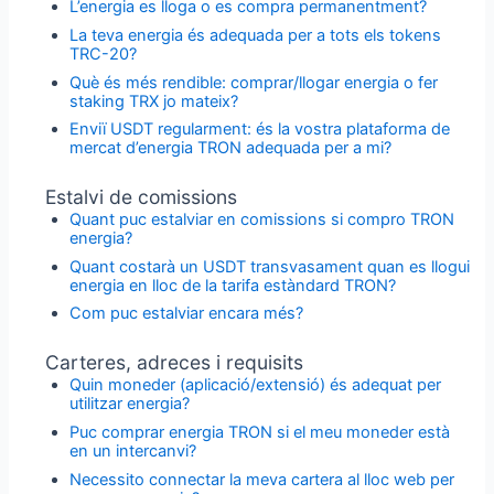
L’energia es lloga o es compra permanentment?
La teva energia és adequada per a tots els tokens
TRC-20?
Què és més rendible: comprar/llogar energia o fer
staking TRX jo mateix?
Enviï USDT regularment: és la vostra plataforma de
mercat d’energia TRON adequada per a mi?
Estalvi de comissions
Quant puc estalviar en comissions si compro TRON
energia?
Quant costarà un USDT transvasament quan es llogui
energia en lloc de la tarifa estàndard TRON?
Com puc estalviar encara més?
Carteres, adreces i requisits
Quin moneder (aplicació/extensió) és adequat per
utilitzar energia?
Puc comprar energia TRON si el meu moneder està
en un intercanvi?
Necessito connectar la meva cartera al lloc web per