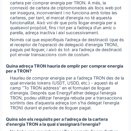
cartera per comprar energia per TRON. A més, la
connexió de cartera de criptomonedes als llocs web pot
ser insegura, inconvenient i no funciona amb totes les
carteres, per tant, el mercat d’energia no té aquesta
funcionalitat. Això vol dir que pots llogar energia per a
qualsevol propòsit, fins i tot per a l’adreça d’un amic o
parella, adreça inactiva i així successivament.
Només cal que especifiquis l'adreça de destinació (que és
el receptor de l'operació de delegació d'energia TRON),
paguis pel lloguer, i això és tot: ara l'adreça de destinació
pot enviar transaccions com de costum.
Quina adreça TRON hauria de omplir per comprar energia
per a TRON?
Hauríeu de comprar energia per a l'adreça TRON des de la
qual enviaràs tokens (USDT, USDD, etc.) - aquest és el
camp “To TRON address” en el formulari de lloguer
d'energia. Després que EnergyFather delegui l'energia
TRON, podeu utilitzar l'energia rebuda per a transaccions
sortints des d'aquesta adreça (on s'ha delegat l'energia
TRON) durant el període de lloguer pagat.
Quins són els requisits per a l'adreça de la cartera
d'energia TRON a la qual s'assignarà l'energia?