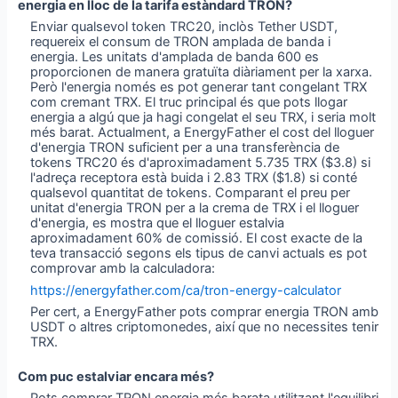
energia en lloc de la tarifa estàndard TRON?
Enviar qualsevol token TRC20, inclòs Tether USDT,
requereix el consum de TRON amplada de banda i
energia. Les unitats d'amplada de banda 600 es
proporcionen de manera gratuïta diàriament per la xarxa.
Però l'energia només es pot generar tant congelant TRX
com cremant TRX. El truc principal és que pots llogar
energia a algú que ja hagi congelat el seu TRX, i seria molt
més barat. Actualment, a EnergyFather el cost del lloguer
d'energia TRON suficient per a una transferència de
tokens TRC20 és d'aproximadament 5.735 TRX ($3.8) si
l'adreça receptora està buida i 2.83 TRX ($1.8) si conté
qualsevol quantitat de tokens. Comparant el preu per
unitat d'energia TRON per a la crema de TRX i el lloguer
d'energia, es mostra que el lloguer estalvia
aproximadament 60% de comissió. El cost exacte de la
teva transacció segons els tipus de canvi actuals es pot
comprovar amb la calculadora:
https://energyfather.com/ca/tron-energy-calculator
Per cert, a EnergyFather pots comprar energia TRON amb
USDT o altres criptomonedes, així que no necessites tenir
TRX.
Com puc estalviar encara més?
Pots comprar TRON energia més barata utilitzant l'equilibri