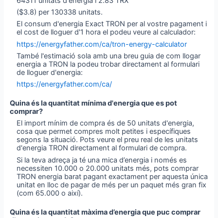
64311 unitats d'energia i 2.83 TRX
($3.8) per 130338 unitats.
El consum d'energia Exact TRON per al vostre pagament i
el cost de lloguer d'1 hora el podeu veure al calculador:
https://energyfather.com/ca/tron-energy-calculator
També l'estimació sola amb una breu guia de com llogar
energia a TRON la podeu trobar directament al formulari
de lloguer d'energia:
https://energyfather.com/ca/
Quina és la quantitat mínima d'energia que es pot
comprar?
El import mínim de compra és de 50 unitats d'energia,
cosa que permet compres molt petites i específiques
segons la situació. Pots veure el preu real de les unitats
d'energia TRON directament al formulari de compra.
Si la teva adreça ja té una mica d’energia i només es
necessiten 10.000 o 20.000 unitats més, pots comprar
TRON energia barat pagant exactament per aquesta única
unitat en lloc de pagar de més per un paquet més gran fix
(com 65.000 o així).
Quina és la quantitat màxima d’energia que puc comprar