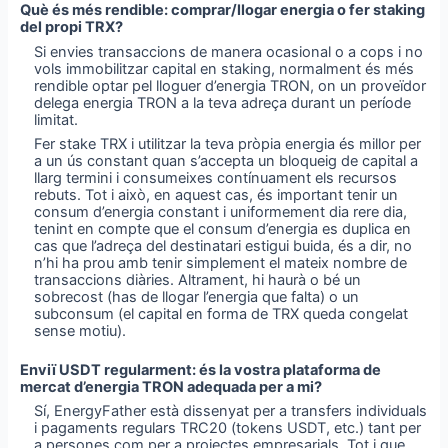
Què és més rendible: comprar/llogar energia o fer staking
del propi TRX?
Si envies transaccions de manera ocasional o a cops i no
vols immobilitzar capital en staking, normalment és més
rendible optar pel lloguer d’energia TRON, on un proveïdor
delega energia TRON a la teva adreça durant un període
limitat.
Fer stake TRX i utilitzar la teva pròpia energia és millor per
a un ús constant quan s’accepta un bloqueig de capital a
llarg termini i consumeixes contínuament els recursos
rebuts. Tot i això, en aquest cas, és important tenir un
consum d’energia constant i uniformement dia rere dia,
tenint en compte que el consum d’energia es duplica en
cas que l’adreça del destinatari estigui buida, és a dir, no
n’hi ha prou amb tenir simplement el mateix nombre de
transaccions diàries. Altrament, hi haurà o bé un
sobrecost (has de llogar l’energia que falta) o un
subconsum (el capital en forma de TRX queda congelat
sense motiu).
Enviï USDT regularment: és la vostra plataforma de
mercat d’energia TRON adequada per a mi?
Sí, EnergyFather està dissenyat per a transfers individuals
i pagaments regulars TRC20 (tokens USDT, etc.) tant per
a persones com per a projectes empresarials. Tot i que