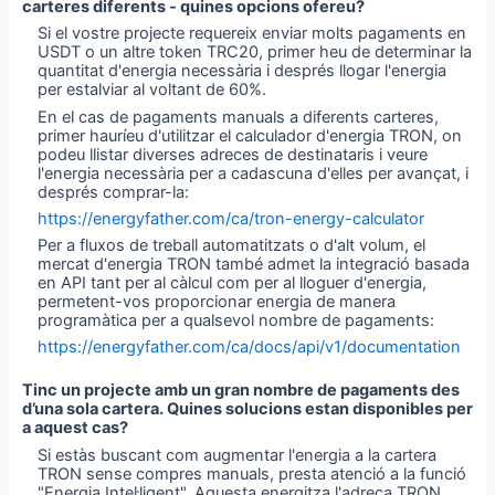
carteres diferents - quines opcions ofereu?
Si el vostre projecte requereix enviar molts pagaments en
USDT o un altre token TRC20, primer heu de determinar la
quantitat d'energia necessària i després llogar l'energia
per estalviar al voltant de 60%.
En el cas de pagaments manuals a diferents carteres,
primer hauríeu d'utilitzar el calculador d'energia TRON, on
podeu llistar diverses adreces de destinataris i veure
l'energia necessària per a cadascuna d'elles per avançat, i
després comprar-la:
https://energyfather.com/ca/tron-energy-calculator
Per a fluxos de treball automatitzats o d'alt volum, el
mercat d'energia TRON també admet la integració basada
en API tant per al càlcul com per al lloguer d'energia,
permetent-vos proporcionar energia de manera
programàtica per a qualsevol nombre de pagaments:
https://energyfather.com/ca/docs/api/v1/documentation
Tinc un projecte amb un gran nombre de pagaments des
d’una sola cartera. Quines solucions estan disponibles per
a aquest cas?
Si estàs buscant com augmentar l'energia a la cartera
TRON sense compres manuals, presta atenció a la funció
"Energia Intel·ligent". Aquesta energitza l'adreça TRON