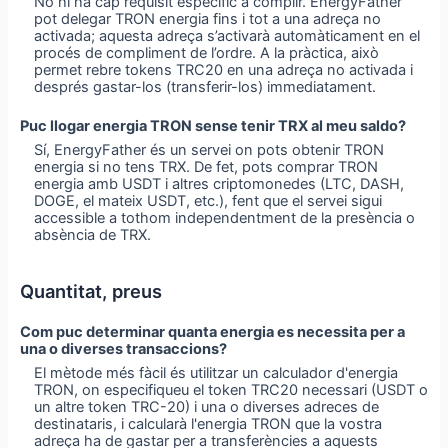
No hi ha cap requisit específic a complir. EnergyFather
pot delegar TRON energia fins i tot a una adreça no
activada; aquesta adreça s’activarà automàticament en el
procés de compliment de l’ordre. A la pràctica, això
permet rebre tokens TRC20 en una adreça no activada i
després gastar-los (transferir-los) immediatament.
Puc llogar energia TRON sense tenir TRX al meu saldo?
Sí, EnergyFather és un servei on pots obtenir TRON
energia si no tens TRX. De fet, pots comprar TRON
energia amb USDT i altres criptomonedes (LTC, DASH,
DOGE, el mateix USDT, etc.), fent que el servei sigui
accessible a tothom independentment de la presència o
absència de TRX.
Quantitat, preus
Com puc determinar quanta energia es necessita per a
una o diverses transaccions?
El mètode més fàcil és utilitzar un calculador d'energia
TRON, on especifiqueu el token TRC20 necessari (USDT o
un altre token TRC-20) i una o diverses adreces de
destinataris, i calcularà l'energia TRON que la vostra
adreça ha de gastar per a transferències a aquests