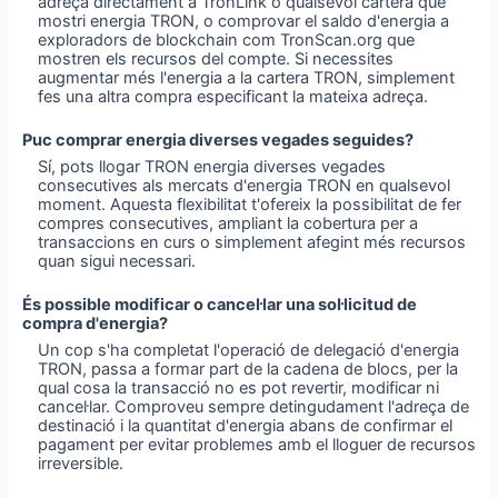
adreça directament a TronLink o qualsevol cartera que
mostri energia TRON, o comprovar el saldo d'energia a
exploradors de blockchain com TronScan.org que
mostren els recursos del compte. Si necessites
augmentar més l'energia a la cartera TRON, simplement
fes una altra compra especificant la mateixa adreça.
Puc comprar energia diverses vegades seguides?
Sí, pots llogar TRON energia diverses vegades
consecutives als mercats d'energia TRON en qualsevol
moment. Aquesta flexibilitat t'ofereix la possibilitat de fer
compres consecutives, ampliant la cobertura per a
transaccions en curs o simplement afegint més recursos
quan sigui necessari.
És possible modificar o cancel·lar una sol·licitud de
compra d'energia?
Un cop s'ha completat l'operació de delegació d'energia
TRON, passa a formar part de la cadena de blocs, per la
qual cosa la transacció no es pot revertir, modificar ni
cancel·lar. Comproveu sempre detingudament l'adreça de
destinació i la quantitat d'energia abans de confirmar el
pagament per evitar problemes amb el lloguer de recursos
irreversible.