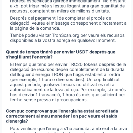
l'adreça especificada gairebé immediatament. No obstant
això, pot trigar més si esteu llogant una gran quantitat de
recursos, comptant en milers de milions d'unitats.
Després del pagament i de completar el procés de
delegació, veureu el missatge corresponent directament a
la pàgina de la comanda.
També podeu visitar TronScan.org per veure els recursos
disponibles a la vostra adreça en qualsevol moment.
Quant de temps tindré per enviar USDT després que
s'hagi lliurat l'energia?
El temps que tens per enviar TRC20 tokens després de la
delegació de recursos depèn completament de la durada
del lloguer d'energia TRON que hagis establert a l'ordre
(per exemple, 1 hora o diversos dies). Un cop finalitzat
aquest període, qualsevol recurs no utilitzat es retira
automàticament de la teva adreça. Per exemple, si només
has d'enviar 1 transacció, 1 hora és més que suficient per
fer-ho sense pressa ni preocupacions.
Com puc comprovar que l'energia ha estat acreditada
correctament al meu moneder i on puc veure el saldo
d'energia?
Pots verificar que l'energia s'ha acreditat amb èxit a la teva