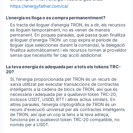
https://energyfather.com/ca/
L’energia es lloga o es compra permanentment?
Es tracta del lloguer d'energia TRON, és a dir, els recursos
es lloguen temporalment, no es venen de manera
permanent. En poques paraules, què passa quan finalitza
el lloguer d'energia TRON: un cop expira el període de
lloguer (que selecciones durant la comanda), la delegació
finalitza automàticament i els recursos tornen al proveïdor
sense que necessitis fer cap acció addicional.
La teva energia és adequada per a tots els tokens TRC-
20?
Sí, l'energia proporcionada per TRON és un recurs de
xarxa utilitzat per executar transaccions de contractes
intel·ligents a la cadena de blocs de TRON, així que és
necessària i adequada per a qualsevol token TRC‑20,
inclosos USDT, USDD, BTT i altres actius similars. En
altres paraules, l'energia criptogràfica de TRON és un
recurs d'execució universal per als contractes intel·ligents
de TRON, així que un cop la tens a la teva adreça,
funciona per a qualsevol token TRC‑20 compatible, no
només per a USDT.