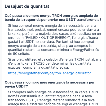
Desajust de quantitat
Què passa si compro menys TRON energia o amplada de
banda de la requerida per enviar una USDT transferència?
Si heu comprat menys energia de la necessària per a la
transacció, molt probablement encara podreu enviar-la a
la xarxa, però en la majoria dels casos això resultarà en un
error com “FAILED - OUT OF ENERGY”; l'energia s'haurà
gastat i el USDT no s'enviarà. Per tant, si heu comprat
menys energia de la requerida, si us plau compreu la
quantitat restant. La comanda mínima a EnergyFather és
de 50 unitats.
Si us plau, utilitzeu el calculador d’energia TRON just abans
d’enviar tokens TRC20 per determinar les quantitats
exactes i comprar la quantitat precisa.
https://energyfather.com/ca/tron-energy-calculator
Què passa si compro més energia de la necessària per
enviar USDT?
Si compres més energia de la necessària, la xarxa TRON
només consumirà la quantitat requerida per a la teva
transacció USDT, i l’energia restant romandrà a la teva
adreça fins al final del període de lloguer d’energia TRON.