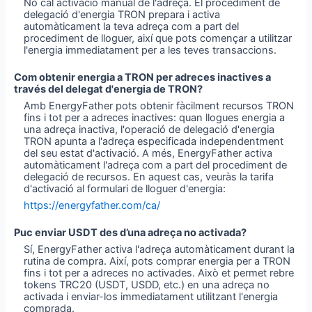
No cal activació manual de l'adreça. El procediment de
delegació d'energia TRON prepara i activa
automàticament la teva adreça com a part del
procediment de lloguer, així que pots començar a utilitzar
l'energia immediatament per a les teves transaccions.
Com obtenir energia a TRON per adreces inactives a
través del delegat d'energia de TRON?
Amb EnergyFather pots obtenir fàcilment recursos TRON
fins i tot per a adreces inactives: quan llogues energia a
una adreça inactiva, l'operació de delegació d'energia
TRON apunta a l'adreça especificada independentment
del seu estat d'activació. A més, EnergyFather activa
automàticament l'adreça com a part del procediment de
delegació de recursos. En aquest cas, veuràs la tarifa
d'activació al formulari de lloguer d'energia:
https://energyfather.com/ca/
Puc enviar USDT des d’una adreça no activada?
Sí, EnergyFather activa l'adreça automàticament durant la
rutina de compra. Així, pots comprar energia per a TRON
fins i tot per a adreces no activades. Això et permet rebre
tokens TRC20 (USDT, USDD, etc.) en una adreça no
activada i enviar-los immediatament utilitzant l'energia
comprada.