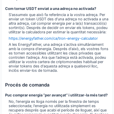
Com tornar USDT enviat a una adreça no activada?
S'assumeix que això fa referència a la vostra adreça. Per
enviar un token USDT des d'una adreça no activada a una
altra adreça, cal comprar energia per a la(s) transacció(s)
sortint(s). Després de decidir on enviar els tokens, podeu
utilitzar la calculadora per estimar la quantitat necessària:
https://energyfather.com/ca/tron-energy-calculator
A les EnergyFather, una adreça s'activa simultàniament
amb la compra d'energia. Després d'això, els vostres fons
es tornen accessibles utilitzant les claus privades que
controlen l'adreça. Ara que l'adreça està activada, podeu
utilitzar la vostra cartera de criptomonedes habitual per
enviar tokens des d'aquesta adreça a qualsevol lloc,
inclòs enviar-los de tornada.
Procés de comanda
Puc comprar energia “per avançat” i utilitzar-la més tard?
No, l'energia es lloga només per la finestra de temps
seleccionada; l'energia no utilitzada simplement es
recupera després que acabi el període de lloguer, així que