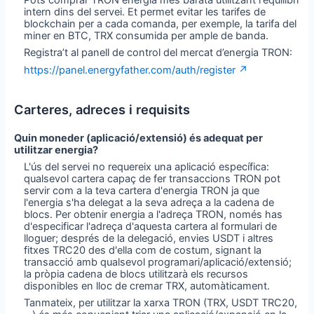
intern dins del servei. Et permet evitar les tarifes de
blockchain per a cada comanda, per exemple, la tarifa del
miner en BTC, TRX consumida per ample de banda.
Registra’t al panell de control del mercat d’energia TRON:
https://panel.energyfather.com/auth/register ↗
Carteres, adreces i requisits
Quin moneder (aplicació/extensió) és adequat per
utilitzar energia?
L'ús del servei no requereix una aplicació específica:
qualsevol cartera capaç de fer transaccions TRON pot
servir com a la teva cartera d'energia TRON ja que
l'energia s'ha delegat a la seva adreça a la cadena de
blocs. Per obtenir energia a l'adreça TRON, només has
d'especificar l'adreça d'aquesta cartera al formulari de
lloguer; després de la delegació, envies USDT i altres
fitxes TRC20 des d'ella com de costum, signant la
transacció amb qualsevol programari/aplicació/extensió;
la pròpia cadena de blocs utilitzarà els recursos
disponibles en lloc de cremar TRX, automàticament.
Tanmateix, per utilitzar la xarxa TRON (TRX, USDT TRC20,