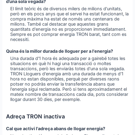
d’una sola vegada?
El límit teòric és de diversos milers de milions d'unitats,
però en els pocs anys que el servei ha estat funcionant, la
compra màxima ha estat de només uns centenars de
milions. També cal destacar que aquestes grans
quantitats d'energia no es proporcionen immediatament.
Sempre es pot comprar energia TRON barat, tant com es
necessiti.
Quina és la millor durada de lloguer per a l'energia?
Una durada d'1 hora és adequada per a gairebé totes les
situacions en què hi hagi una transacció o moltes
transaccions, però les enviaràs totes d'una sola vegada.
TRON Lloguers d'energia amb una durada de menys d'1
hora no estan disponibles, perquè per diverses raons
potser no podràs enviar la transferència abans que
l'energia sigui reclamada. Però si tens aproximadament el
mateix nombre de transaccions cada dia, pots considerar
llogar durant 30 dies, per exemple.
Adreça TRON inactiva
Cal que activi l'adreça abans de llogar energia?