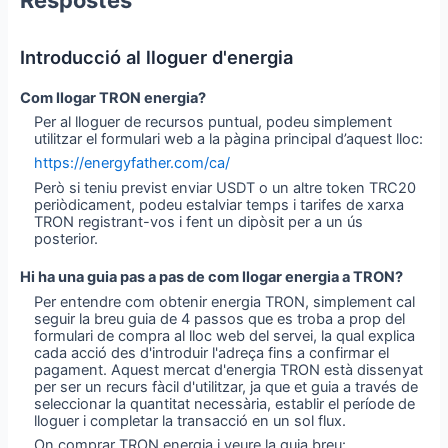
Respostes
Introducció al lloguer d'energia
Com llogar TRON energia?
Per al lloguer de recursos puntual, podeu simplement
utilitzar el formulari web a la pàgina principal d’aquest lloc:
https://energyfather.com/ca/
Però si teniu previst enviar USDT o un altre token TRC20
periòdicament, podeu estalviar temps i tarifes de xarxa
TRON registrant-vos i fent un dipòsit per a un ús
posterior.
Hi ha una guia pas a pas de com llogar energia a TRON?
Per entendre com obtenir energia TRON, simplement cal
seguir la breu guia de 4 passos que es troba a prop del
formulari de compra al lloc web del servei, la qual explica
cada acció des d'introduir l'adreça fins a confirmar el
pagament. Aquest mercat d'energia TRON està dissenyat
per ser un recurs fàcil d'utilitzar, ja que et guia a través de
seleccionar la quantitat necessària, establir el període de
lloguer i completar la transacció en un sol flux.
On comprar TRON energia i veure la guia breu: