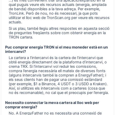
...) és més convenient triar una aplicació/expansió en la
qual puguis veure els recursos actuals (energia, amplada
de banda) disponibles a la teva adreça. Per exemple,
TronLink. Però de nou, no és necessari, ja que pots
utilitzar el lloc web de TronScan.org per veure els recursos
actuals.
Si us plau, també llegiu altres respostes en aquesta secció
de preguntes freqüents sobre com obtenir energia en la
TRON cartera.
Puc comprar energia TRON si el meu moneder està en un
intercanvi?
La cartera a l’intercanvi és la cartera de l’intercanvi que
obté energia directament de la plataforma d’intercanvi, o
crema TRX. Si l’intercanvi vol reduir les comissions,
compra l’energia necessària ell mateix de diverses fonts
(alguns intercanvis també la compren a EnergyFather); i
els seus clients han de pagar una comissió estàndard
(per exemple, $1 a Binance, 4 USDT o 3 USDD a Kraken).
Així, si utilitzes els intercanvis com a carteres (cosa que
no és recomanable), no cal que et preocupis per l’energia.
Necessito connectar la meva cartera al lloc web per
comprar energia?
No. A EnergyFather no es necessita una connexió de