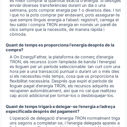
és millor comprar la quantitat exacta d'energia. Si desitges
enviar diverses transferències durant un dia o una
setmana, pots comprar energia per 1 o diversos dies. I tot
i que no la pots comprar per endavant, pots assegurar-te
que sempre tinguis energia a l'abast: registra't, carrega el
teu saldo i compra TRON energia en només un parell de
clics sempre que la necessitis, de manera ràpida i
còmoda.
Quant de temps es proporciona l'energia després de la
compra?
A On EnergyFather, la plataforma de comerç d’energia
TRON, els recursos (com l’amplada de banda i l’energia)
es lloguen per un període seleccionable: tan curt com una
hora per a una transacció puntual o durant un o més dies
si els necessiteu més temps, cosa que us proporciona la
flexibilitat necessària. Després que expiri el període de
lloguer pagat d’energia TRON, els recursos adquirits es
recuperen automàticament, així que no cal que realitzeu
cap acció addicional per tornar-los o desbloquejar-los.
Quant de temps trigarà a delegar-se l’energia a l’adreça
especificada després del pagament?
L'operació de delegació d'energia TRON normalment triga
uns segons a completar-se, i l'energia delegada apareix a