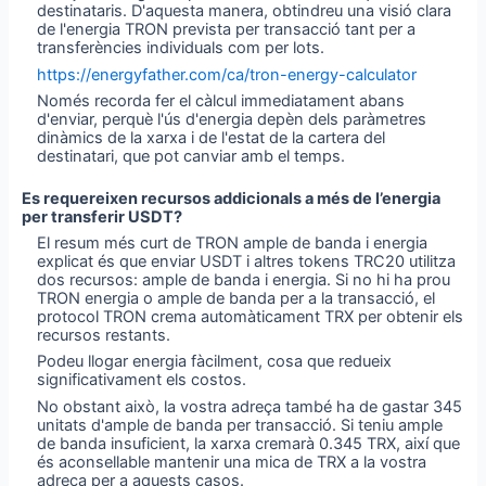
destinataris. D'aquesta manera, obtindreu una visió clara
de l'energia TRON prevista per transacció tant per a
transferències individuals com per lots.
https://energyfather.com/ca/tron-energy-calculator
Només recorda fer el càlcul immediatament abans
d'enviar, perquè l'ús d'energia depèn dels paràmetres
dinàmics de la xarxa i de l'estat de la cartera del
destinatari, que pot canviar amb el temps.
Es requereixen recursos addicionals a més de l’energia
per transferir USDT?
El resum més curt de TRON ample de banda i energia
explicat és que enviar USDT i altres tokens TRC20 utilitza
dos recursos: ample de banda i energia. Si no hi ha prou
TRON energia o ample de banda per a la transacció, el
protocol TRON crema automàticament TRX per obtenir els
recursos restants.
Podeu llogar energia fàcilment, cosa que redueix
significativament els costos.
No obstant això, la vostra adreça també ha de gastar 345
unitats d'ample de banda per transacció. Si teniu ample
de banda insuficient, la xarxa cremarà 0.345 TRX, així que
és aconsellable mantenir una mica de TRX a la vostra
adreça per a aquests casos.