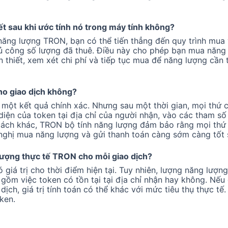
ết sau khi ước tính nó trong máy tính không?
h năng lượng TRON, bạn có thể tiến thẳng đến quy trình mu
 công số lượng đã thuê. Điều này cho phép bạn mua năng
n thiết, xem xét chi phí và tiếp tục mua để năng lượng cần
ho giao dịch không?
 một kết quả chính xác. Nhưng sau một thời gian, mọi thứ có
diện của token tại địa chỉ của người nhận, vào các tham số
 cách khác, TRON bộ tính năng lượng đảm bảo rằng mọi thứ 
 nghị mua năng lượng và gửi thanh toán càng sớm càng tốt s
 lượng thực tế TRON cho mỗi giao dịch?
iá trị cho thời điểm hiện tại. Tuy nhiên, lượng năng lượng
gồm việc token có tồn tại tại địa chỉ nhận hay không. Nếu g
ịch, giá trị tính toán có thể khác với mức tiêu thụ thực tế.
ken.