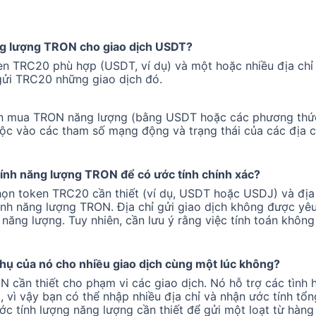
ng lượng TRON cho giao dịch USDT?
n TRC20 phù hợp (USDT, ví dụ) và một hoặc nhiều địa chỉ 
gửi TRC20 những giao dịch đó.
 bạn mua TRON năng lượng (bằng USDT hoặc các phương thứ
uộc vào các tham số mạng động và trạng thái của các địa c
tính năng lượng TRON để có ước tính chính xác?
ọn token TRC20 cần thiết (ví dụ, USDT hoặc USDJ) và địa 
ính năng lượng TRON. Địa chỉ gửi giao dịch không được yê
ăng lượng. Tuy nhiên, cần lưu ý rằng việc tính toán không
hụ của nó cho nhiều giao dịch cùng một lúc không?
N cần thiết cho phạm vi các giao dịch. Nó hỗ trợ các tình 
 vì vậy bạn có thể nhập nhiều địa chỉ và nhận ước tính tổng
ước tính lượng năng lượng cần thiết để gửi một loạt từ hàn