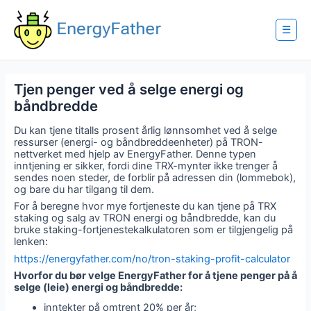
Skip
to
content
☰
Tjen penger ved å selge energi og
båndbredde
Du kan tjene titalls prosent årlig lønnsomhet ved å selge
ressurser (energi- og båndbreddeenheter) på TRON-
nettverket med hjelp av EnergyFather. Denne typen
inntjening er sikker, fordi dine TRX-mynter ikke trenger å
sendes noen steder, de forblir på adressen din (lommebok),
og bare du har tilgang til dem.
For å beregne hvor mye fortjeneste du kan tjene på TRX
staking og salg av TRON energi og båndbredde, kan du
bruke staking-fortjenestekalkulatoren som er tilgjengelig på
lenken:
https://energyfather.com/no/tron-staking-profit-calculator
Hvorfor du bør velge EnergyFather for å tjene penger på å
selge (leie) energi og båndbredde:
inntekter på omtrent 20% per år;