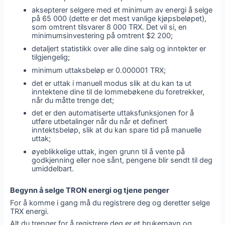
aksepterer selgere med et minimum av energi å selge
på 65 000 (dette er det mest vanlige kjøpsbeløpet),
som omtrent tilsvarer 8 000 TRX. Det vil si, en
minimumsinvestering på omtrent $2 200;
detaljert statistikk over alle dine salg og inntekter er
tilgjengelig;
minimum uttaksbeløp er 0.000001 TRX;
det er uttak i manuell modus slik at du kan ta ut
inntektene dine til de lommebøkene du foretrekker,
når du måtte trenge det;
det er den automatiserte uttaksfunksjonen for å
utføre utbetalinger når du når et definert
inntektsbeløp, slik at du kan spare tid på manuelle
uttak;
øyeblikkelige uttak, ingen grunn til å vente på
godkjenning eller noe sånt, pengene blir sendt til deg
umiddelbart.
Begynn å selge TRON energi og tjene penger
For å komme i gang må du registrere deg og deretter selge
TRX energi.
Alt du trenger for å registrere deg er et brukernavn og