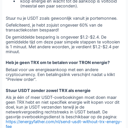
koop energie en wacht tot de aankoop is voltooid
(meestal een paar seconden).
Stuur nu je USDT zoals gewoonlijk vanuit je portemonnee.
Gefeliciteerd, je hebt zojuist ongeveer 60% van de
transactiekosten bespaard!
De gemiddelde besparing is ongeveer $1.2-$2.4. De
gemiddelde tijd om deze paar simpele stappen te voltooien
is 1 minuut. Met andere woorden, je verdient $1.2-$2.4 per
minuut.
Heb je geen TRX om te betalen voor TRON energie?
Betaal voor uw energieaankoop met een andere
cryptocurrency. Een betalingslink verschijnt nadat u klikt
"Preview order".
Stuur USDT zonder zowel TRX als energie
Als je één of meer USDT-overboekingen moet doen maar
geen TRX hebt en niet specifiek energie wilt kopen voor dit
doel, kun je USDT verzenden terwijl je de
netwerkvergoeding rechtstreeks in USDT betaalt. De
gasvrije overboekingsdienst is beschikbaar op de pagina:
https://energyfather.com/nl/send-usdt-without-trx-energy-
fee