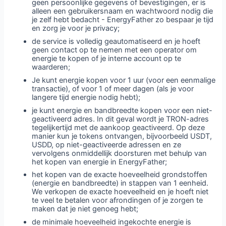
geen persoonlijke gegevens of bevestigingen, er is
alleen een gebruikersnaam en wachtwoord nodig die
je zelf hebt bedacht - EnergyFather zo bespaar je tijd
en zorg je voor je privacy;
de service is volledig geautomatiseerd en je hoeft
geen contact op te nemen met een operator om
energie te kopen of je interne account op te
waarderen;
Je kunt energie kopen voor 1 uur (voor een eenmalige
transactie), of voor 1 of meer dagen (als je voor
langere tijd energie nodig hebt);
je kunt energie en bandbreedte kopen voor een niet-
geactiveerd adres. In dit geval wordt je TRON-adres
tegelijkertijd met de aankoop geactiveerd. Op deze
manier kun je tokens ontvangen, bijvoorbeeld USDT,
USDD, op niet-geactiveerde adressen en ze
vervolgens onmiddellijk doorsturen met behulp van
het kopen van energie in EnergyFather;
het kopen van de exacte hoeveelheid grondstoffen
(energie en bandbreedte) in stappen van 1 eenheid.
We verkopen de exacte hoeveelheid en je hoeft niet
te veel te betalen voor afrondingen of je zorgen te
maken dat je niet genoeg hebt;
de minimale hoeveelheid ingekochte energie is