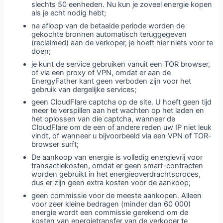
slechts 50 eenheden. Nu kun je zoveel energie kopen
als je echt nodig hebt;
na afloop van de betaalde periode worden de
gekochte bronnen automatisch teruggegeven
(reclaimed) aan de verkoper, je hoeft hier niets voor te
doen;
je kunt de service gebruiken vanuit een TOR browser,
of via een proxy of VPN, omdat er aan de
EnergyFather kant geen verboden zijn voor het
gebruik van dergelijke services;
geen CloudFlare captcha op de site. U hoeft geen tijd
meer te verspillen aan het wachten op het laden en
het oplossen van die captcha, wanneer de
CloudFlare om de een of andere reden uw IP niet leuk
vindt, of wanneer u bijvoorbeeld via een VPN of TOR-
browser surft;
De aankoop van energie is volledig energievrij voor
transactiekosten, omdat er geen smart-contracten
worden gebruikt in het energieoverdrachtsproces,
dus er zijn geen extra kosten voor de aankoop;
geen commissie voor de meeste aankopen. Alleen
voor zeer kleine bedragen (minder dan 60 000)
energie wordt een commissie gerekend om de
kosten van energietransfer van de verkoper te