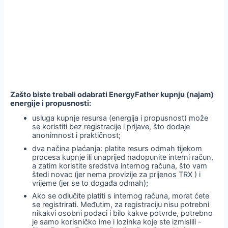
Zašto biste trebali odabrati EnergyFather kupnju (najam)
energije i propusnosti:
usluga kupnje resursa (energija i propusnost) može
se koristiti bez registracije i prijave, što dodaje
anonimnost i praktičnost;
dva načina plaćanja: platite resurs odmah tijekom
procesa kupnje ili unaprijed nadopunite interni račun,
a zatim koristite sredstva internog računa, što vam
štedi novac (jer nema provizije za prijenos TRX ) i
vrijeme (jer se to događa odmah);
Ako se odlučite platiti s internog računa, morat ćete
se registrirati. Međutim, za registraciju nisu potrebni
nikakvi osobni podaci i bilo kakve potvrde, potrebno
je samo korisničko ime i lozinka koje ste izmislili -