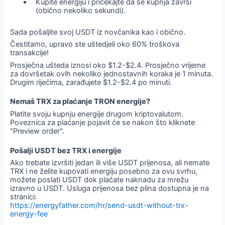
Kupite energiju i pričekajte da se kupnja završi
(obično nekoliko sekundi).
Sada pošaljite svoj USDT iz novčanika kao i obično.
Čestitamo, upravo ste uštedjeli oko 60% troškova
transakcije!
Prosječna ušteda iznosi oko $1.2-$2.4. Prosječno vrijeme
za dovršetak ovih nekoliko jednostavnih koraka je 1 minuta.
Drugim riječima, zarađujete $1.2-$2.4 po minuti.
Nemaš TRX za plaćanje TRON energije?
Platite svoju kupnju energije drugom kriptovalutom.
Poveznica za plaćanje pojavit će se nakon što kliknete
"Preview order".
Pošalji USDT bez TRX i energije
Ako trebate izvršiti jedan ili više USDT prijenosa, ali nemate
TRX i ne želite kupovati energiju posebno za ovu svrhu,
možete poslati USDT dok plaćate naknadu za mrežu
izravno u USDT. Usluga prijenosa bez plina dostupna je na
stranici:
https://energyfather.com/hr/send-usdt-without-trx-
energy-fee