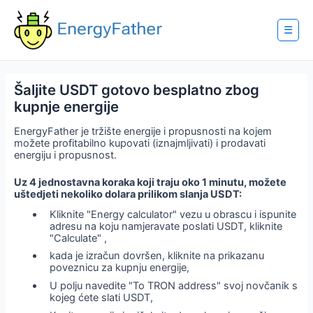
Skip
to
content
☰
Šaljite USDT gotovo besplatno zbog
kupnje energije
EnergyFather je tržište energije i propusnosti na kojem
možete profitabilno kupovati (iznajmljivati) i prodavati
energiju i propusnost.
Uz 4 jednostavna koraka koji traju oko 1 minutu, možete
uštedjeti nekoliko dolara prilikom slanja USDT:
Kliknite "Energy calculator" vezu u obrascu i ispunite
adresu na koju namjeravate poslati USDT, kliknite
"Calculate" ,
kada je izračun dovršen, kliknite na prikazanu
poveznicu za kupnju energije,
U polju navedite "To TRON address" svoj novčanik s
kojeg ćete slati USDT,