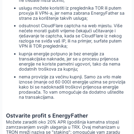
ne trebate ništa učiniti;
uslugu možete koristiti iz preglednika TOR ili putem
proxyja ili VPN-a, jer nema zabrana EnergyFather sa
strane za korištenje takvih usluga;
odsutnost CloudFlare captcha na web mjestu. Više
nećete morati gubiti vrijeme čekajući učitavanje i
rješavanje te captcha, kada se CloudFlare iz nekog
razloga ne sviđa vaš IP, ili na primjer, surfate putem
VPN ili TOR preglednika;
kupnja energije potpuno je bez energije za
transakcijske naknade, jer se u procesu prijenosa
energije ne koriste pametni ugovori, tako da nema
dodatnih troškova za kupnju;
nema provizije za većinu kupnji. Samo za vrlo male
iznose (manje od 60 000) energije uzima se provizija
kako bi se nadoknadili troškovi prijenosa energije
prodavača. To vam omogućuje da dodatno uštedite
na transakcijama.
Ostvarite profit s EnergyFather
Možete zaraditi oko 20% APR (godišnja kamatna stopa)
zamrzavanjem svojih ulaganja u TRX. Ovaj mehanizam u
TRON mreži naziva se "staking"; omogućuje vam zaradu