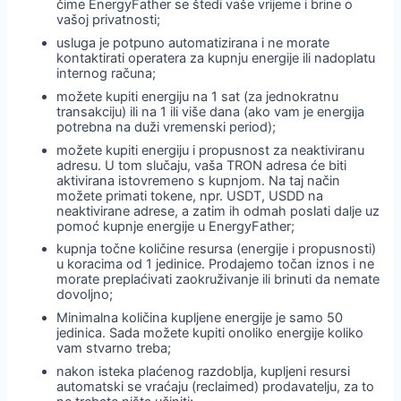
čime EnergyFather se štedi vaše vrijeme i brine o
vašoj privatnosti;
usluga je potpuno automatizirana i ne morate
kontaktirati operatera za kupnju energije ili nadoplatu
internog računa;
možete kupiti energiju na 1 sat (za jednokratnu
transakciju) ili na 1 ili više dana (ako vam je energija
potrebna na duži vremenski period);
možete kupiti energiju i propusnost za neaktiviranu
adresu. U tom slučaju, vaša TRON adresa će biti
aktivirana istovremeno s kupnjom. Na taj način
možete primati tokene, npr. USDT, USDD na
neaktivirane adrese, a zatim ih odmah poslati dalje uz
pomoć kupnje energije u EnergyFather;
kupnja točne količine resursa (energije i propusnosti)
u koracima od 1 jedinice. Prodajemo točan iznos i ne
morate preplaćivati zaokruživanje ili brinuti da nemate
dovoljno;
Minimalna količina kupljene energije je samo 50
jedinica. Sada možete kupiti onoliko energije koliko
vam stvarno treba;
nakon isteka plaćenog razdoblja, kupljeni resursi
automatski se vraćaju (reclaimed) prodavatelju, za to