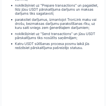
noklikšķiniet uz "Prepare transactions" un pagaidiet,
līdz jūsu USDT pārskaitījuma darījums un maksas
darījums tiks sagatavoti;
parakstiet darījumus, izmantojot TronLink maku vai
drošu, bezmaksas darījumu parakstīšanas rīku, uz
kuru saiti sniegs zem ģenerētajiem darījumiem;
noklikšķiniet uz "Send transactions" un jūsu USDT
pārskaitījums tiks nosūtīts saņēmējam;
Katru USDT sūtīšanas procesa posmu laikā jūs
redzēsiet pārskaitījuma pašreizējo statusu.