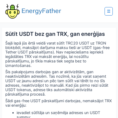
Skip
to
content
☰
Sūtīt USDT bez gan TRX, gan enerģijas
Šajā lapā jūs ērtā veidā varat sūtīt TRC20 USDT uz TRON
blokķēdi, maksājot darījuma maksu tieši ar USDT (gas-free
Tether USDT pārskaitījums). Nav nepieciešams iepriekš
iegādāties TRX vai maksāt enerģiju, lai nosūtītu
pārskaitījumu, jo tīkla maksa tiek segta bez to
izmantošanas.
Šis pakalpojums darbojas gan ar aktivizētām, gan
neaktivizētām adresēm. Tas nozīmē, ka jūs varat saņemt
USDT uz jaunu adresi un pēc tam sūtīt vai tērēt to no šīs
adreses, neaktivizējot to manuāli. Kad jūs pirmo reizi sūtāt
USDT tokenus, adrese tiks automātiski aktivizēta
pārskaitījuma procesā.
Šādi gas-free USDT pārskaitījumi darbojas, nemaksājot TRX
vai enerģiju:
ievadiet sūtītāja un saņēmēja adreses un USDT
summu;